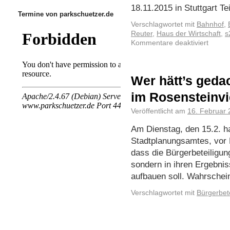
18.11.2015 in Stuttgart Te
Termine von parkschuetzer.de
Verschlagwortet mit
Bahnhof
,
Reuter
,
Haus der Wirtschaft
,
s
Kommentare deaktiviert
Wer hätt’s geda
im Rosensteinvi
Veröffentlicht am
16. Februar 
Am Dienstag, den 15.2. ha
Stadtplanungsamtes, vor P
dass die Bürgerbeteiligung
sondern in ihren Ergebni
aufbauen soll. Wahrschei
Verschlagwortet mit
Bürgerbet