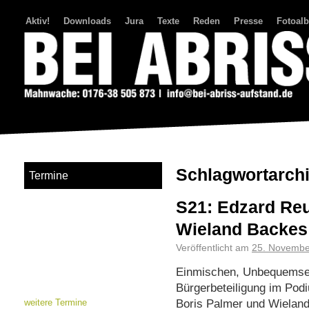
Aktiv!
Downloads
Jura
Texte
Reden
Presse
Fotoal
Bei Abriss Aufstand
Schlagwortarch
Termine
S21: Edzard Reu
Wieland Backes
Veröffentlicht am
25. Novembe
Einmischen, Unbequemsei
Bürgerbeteiligung im Pod
Boris Palmer und Wielan
weitere Termine