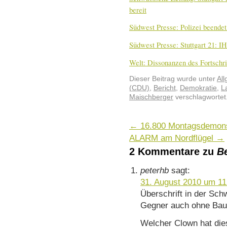
bereit
Südwest Presse: Polizei beende
Südwest Presse: Stuttgart 21: I
Welt: Dissonanzen des Fortschri
Dieser Beitrag wurde unter
Al
(CDU)
,
Bericht
,
Demokratie
,
L
Maischberger
verschlagwortet
←
16.800 Montagsdemons
ALARM am Nordflügel
→
2 Kommentare zu
Be
peterhb
sagt:
31. August 2010 um 11
Überschrift in der Sch
Gegner auch ohne Bau
Welcher Clown hat di