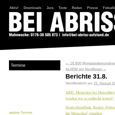
Aktiv!
Downloads
Jura
Texte
Reden
Presse
Fotoal
Bei Abriss Aufstand
←
16.800 Montagsdemonstran
Termine
ALARM am Nordflügel
→
Berichte 31.8.
Veröffentlicht am
31. August 2
ARD: Menschen bei Maischberge
werden wir so schlecht regiert?
Deutschlandfunk: Reuter: Politi
die Menschen" zugehen
weitere Termine