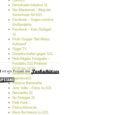
Cams21
Demokratie-Initiative 21
Der Ältestenrat – Blog der
SeniorInnen für K21
Facebook – Gegen unnütze
Großprojekte
Facebook – Kein Stuttgart
21
Flickr Gruppe "Bei Abriss
Aufstand"
Flügel TV
Gewerkschafter gegen S21
Herb Allgaier Fotografie –
Fotodoku S21-Proteste
07/10 bis 12/10
d
ist ein Projekt der
Infooffensive
Ingenieure22
Initiative Barrierefrei
Jens Volle – Fotos zu S21
Netzwerke 21
No Stuttgart 21
Park Funk
Parkschützer.de
Race the breeze zu S21