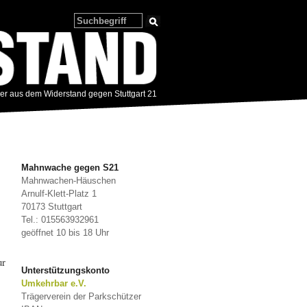
zer aus dem Widerstand gegen Stuttgart 21
Mahnwache gegen S21
Mahnwachen-Häuschen
Arnulf-Klett-Platz 1
70173 Stuttgart
Tel.: 015563932961
geöffnet 10 bis 18 Uhr
ur
Unterstützungskonto
Umkehrbar e.V.
Trägerverein der Parkschützer