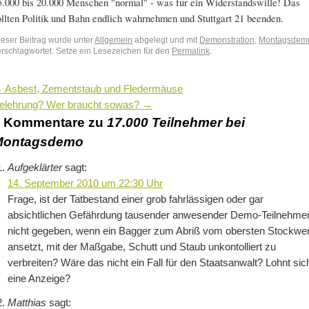
5.000 bis 20.000 Menschen "normal" - was für ein Widerstandswille! Das
ollten Politik und Bahn endlich wahrnehmen und Stuttgart 21 beenden.
ieser Beitrag wurde unter
Allgemein
abgelegt und mit
Demonstration
,
Montagsdem
erschlagwortet. Setze ein Lesezeichen für den
Permalink
.
←
Asbest, Zementstaub und Fledermäuse
elehrung? Wer braucht sowas?
→
2 Kommentare zu
17.000 Teilnehmer bei
Montagsdemo
Aufgeklärter
sagt:
14. September 2010 um 22:30 Uhr
Frage, ist der Tatbestand einer grob fahrlässigen oder gar
absichtlichen Gefährdung tausender anwesender Demo-Teilnehme
nicht gegeben, wenn ein Bagger zum Abriß vom obersten Stockwe
ansetzt, mit der Maßgabe, Schutt und Staub unkontolliert zu
verbreiten? Wäre das nicht ein Fall für den Staatsanwalt? Lohnt sic
eine Anzeige?
Matthias
sagt: