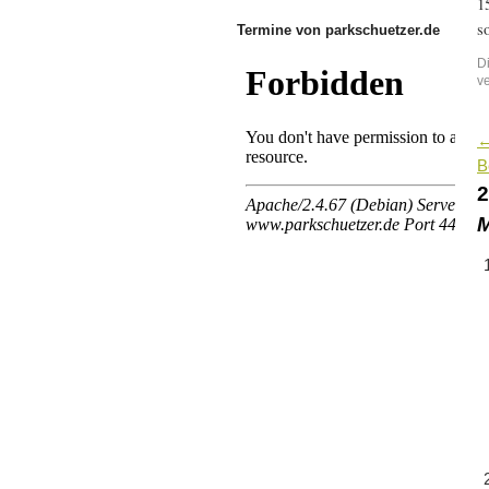
1
s
Termine von parkschuetzer.de
D
v
B