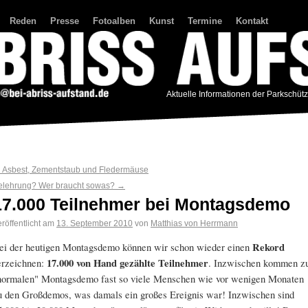
Reden
Presse
Fotoalben
Kunst
Termine
Kontakt
Aktuelle Informationen der Parkschüt
←
Asbest, Zementstaub und Fledermäuse
elehrung? Wer braucht sowas?
→
17.000 Teilnehmer bei Montagsdemo
röffentlicht am
13. September 2010
von
Matthias von Herrmann
ei der heutigen Montagsdemo können wir schon wieder einen
Rekord
erzeichnen:
17.000 von Hand gezählte Teilnehmer
. Inzwischen kommen z
normalen" Montagsdemo fast so viele Menschen wie vor wenigen Monaten
u den Großdemos, was damals ein großes Ereignis war! Inzwischen sind