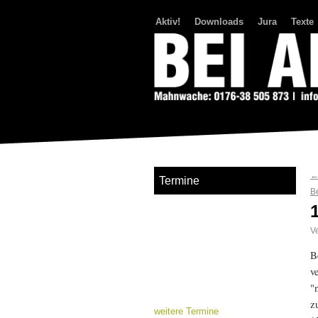
Aktiv!
Downloads
Jura
Texte
Bei Abriss Aufstand
Termine
B
Ve
B
v
"
z
weitere Termine