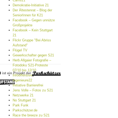
Cams21
Demokratie-Initiative 21
Der Ältestenrat – Blog der
SeniorInnen für K21
Facebook – Gegen unnütze
Großprojekte
Facebook – Kein Stuttgart
21
Flickr Gruppe "Bei Abriss
Aufstand"
Flügel TV
Gewerkschafter gegen S21
Herb Allgaier Fotografie –
Fotodoku S21-Proteste
07/10 bis 12/10
d
ist ein Projekt der
Infooffensive
Ingenieure22
Initiative Barrierefrei
Jens Volle – Fotos zu S21
Netzwerke 21
No Stuttgart 21
Park Funk
Parkschützer.de
Race the breeze zu S21