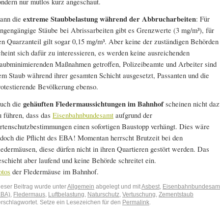
ondern nur mutlos kurz angeschaut.
ann die
extreme Staubbelastung während der Abbrucharbeiten
: Für
ungengängige Stäube bei Abrissarbeiten gibt es Grenzwerte (3 mg/m³), für
en Quarzanteil gilt sogar 0,15 mg/m³. Aber keine der zuständigen Behörden
cheint sich dafür zu interessieren, es werden keine ausreichenden
taubminimierenden Maßnahmen getroffen, Polizeibeamte und Arbeiter sind
em Staub während ihrer gesamten Schicht ausgesetzt, Passanten und die
rotestierende Bevölkerung ebenso.
uch die
gehäuften Fledermaussichtungen im Bahnhof
scheinen nicht daz
u führen, dass das
Eisenbahnbundesamt
aufgrund der
rtenschutzbestimmungen einen sofortigen Baustopp verhängt. Dies wäre
edoch die Pflicht des EBA! Momentan herrscht Brutzeit bei den
ledermäusen, diese dürfen nicht in ihren Quartieren gestört werden. Das
eschieht aber laufend und keine Behörde schreitet ein.
otos
der Fledermäuse im Bahnhof.
ieser Beitrag wurde unter
Allgemein
abgelegt und mit
Asbest
,
Eisenbahnbundesam
EBA)
,
Fledermaus
,
Luftbelastung
,
Naturschutz
,
Vertuschung
,
Zementstaub
erschlagwortet. Setze ein Lesezeichen für den
Permalink
.