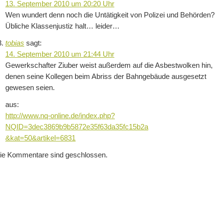
13. September 2010 um 20:20 Uhr
Wen wundert denn noch die Untätigkeit von Polizei und Behörden?
Übliche Klassenjustiz halt… leider…
tobias
sagt:
14. September 2010 um 21:44 Uhr
Gewerkschafter Ziuber weist außerdem auf die Asbestwolken hin,
denen seine Kollegen beim Abriss der Bahngebäude ausgesetzt
gewesen seien.
aus:
http://www.nq-online.de/index.php?
NQID=3dec3869b9b5872e35f63da35fc15b2a
&kat=50&artikel=6831
ie Kommentare sind geschlossen.