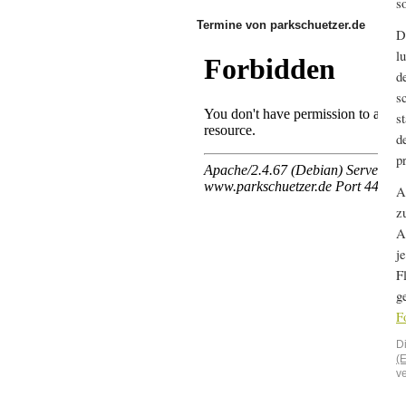
s
Termine von parkschuetzer.de
D
l
d
s
s
d
p
A
z
A
j
F
g
F
D
(
v