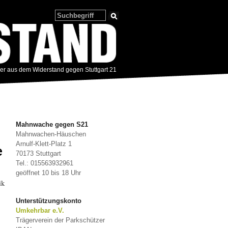
zer aus dem Widerstand gegen Stuttgart 21
Mahnwache gegen S21
Mahnwachen-Häuschen
Arnulf-Klett-Platz 1
e
70173 Stuttgart
Tel.: 015563932961
geöffnet 10 bis 18 Uhr
ik
Unterstützungskonto
Umkehrbar e.V.
Trägerverein der Parkschützer