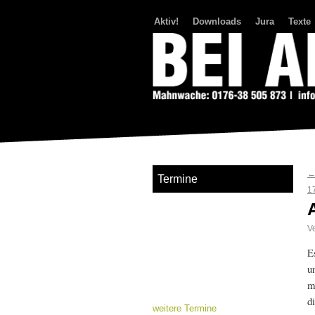
Aktiv!
Downloads
Jura
Texte
Bei Abriss Aufstand
Termine
1
Ve
E
u
m
d
weitere Termine