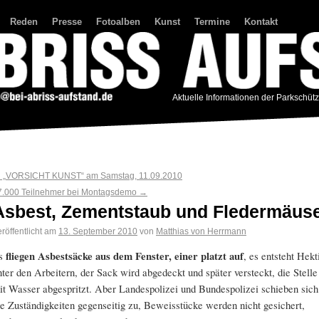
Reden
Presse
Fotoalben
Kunst
Termine
Kontakt
Aktuelle Informationen der Parkschüt
←
„VORSICHT KUNST“ am Samstag, 11.09.2010
7.000 Teilnehmer bei Montagsdemo
→
Asbest, Zementstaub und Fledermäus
röffentlicht am
13. September 2010
von
Matthias von Herrmann
s
fliegen Asbestsäcke aus dem Fenster, einer platzt auf
, es entsteht Hekt
nter den Arbeitern, der Sack wird abgedeckt und später versteckt, die Stelle
it Wasser abgespritzt. Aber Landespolizei und Bundespolizei schieben sich
ie Zuständigkeiten gegenseitig zu, Beweisstücke werden nicht gesichert,