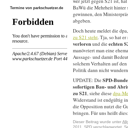
wer jetzt gegen S21 ist, ha
BaWü die Mehrheit hinter 
Termine von parkschuetzer.de
gewinnen, den Ministerpräs
abgeben.
Doch heute meldet die dpa
zu S21 steht
. Tja, so hat e
verloren
echten S
und die
manövriert man eine ehemal
Aussage- und damit Bedeut
solchem Verhalten auf den
Politik dann nicht wundern
SPD-Bundes
UPDATE: Die
sofortigen Bau- und Abri
zu S21
, siehe diese
dpa-Me
Widerstand ist endgültig 
die Opposition nutzt die Gu
bringen. Für uns heißt die
Dieser Beitrag wurde unter
Al
2011
,
SPD
verschlagwortet. S