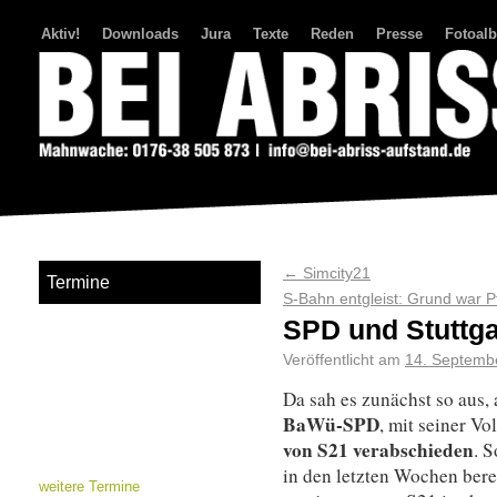
Aktiv!
Downloads
Jura
Texte
Reden
Presse
Fotoal
Bei Abriss Aufstand
←
Simcity21
Termine
S-Bahn entgleist: Grund war
SPD und Stuttga
Veröffentlicht am
14. Septemb
Da sah es zunächst so aus, 
BaWü-SPD
, mit seiner 
von S21 verabschieden
. 
in den letzten Wochen ber
weitere Termine