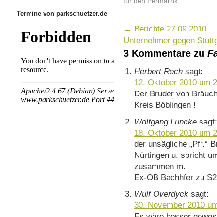
für den
Permalink
.
Termine von parkschuetzer.de
←
Berichte 27.09.2010
Unternehmer gegen Stutt
3 Kommentare zu
F
Herbert Rech
sagt:
12. Oktober 2010 um 2
Der Bruder von Bräuchl
Kreis Böblingen !
Wolfgang Luncke
sagt
18. Oktober 2010 um 2
der unsägliche „Pfr.“
Nürtingen u. spricht u
zusammen m.
Ex-OB Bachhfer zu S21
Wulf Overdyck
sagt:
30. November 2010 um
Es wäre besser gewes