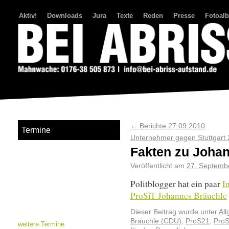
Aktiv!
Downloads
Jura
Texte
Reden
Presse
Fotoal
Bei Abriss Aufstand
←
Berichte 27.09.2010
Termine
Unternehmer gegen Stuttgart
Fakten zu Joha
Veröffentlicht am
27. Septemb
Politblogger hat ein paar
I
ProSiT Johannes Bräuchle
Dieser Beitrag wurde unter
Al
Bräuchle (CDU)
,
ProS21
,
ProS
weitere Termine