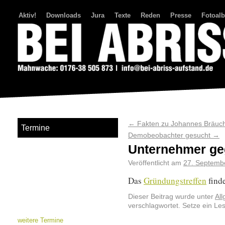
Aktiv!
Downloads
Jura
Texte
Reden
Presse
Fotoal
Bei Abriss Aufstand
←
Fakten zu Johannes Bräuch
Termine
Demobeobachter gesucht
→
Unternehmer geg
Veröffentlicht am
27. Septemb
Das
Gründungstreffen
finde
Dieser Beitrag wurde unter
Al
verschlagwortet. Setze ein Le
weitere Termine