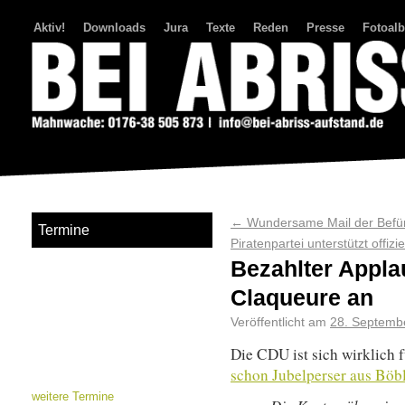
Aktiv!
Downloads
Jura
Texte
Reden
Presse
Fotoal
Bei Abriss Aufstand
←
Wundersame Mail der Befür
Termine
Piratenpartei unterstützt offiz
Bezahlter Appla
Claqueure an
Veröffentlicht am
28. Septemb
Die CDU ist sich wirklich 
schon Jubelperser aus Böb
weitere Termine