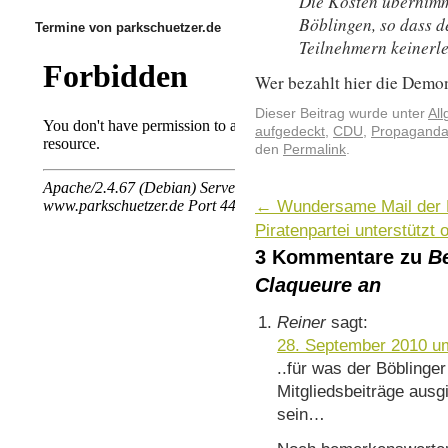
Die Kosten übernim
Böblingen, so dass 
Termine von parkschuetzer.de
Teilnehmern keinerle
Wer bezahlt hier die Demo
Dieser Beitrag wurde unter
Al
aufgedeckt
,
CDU
,
Propagand
den
Permalink
.
←
Wundersame Mail der B
Piratenpartei unterstützt 
3 Kommentare zu
Be
Claqueure an
Reiner
sagt:
28. September 2010 u
..für was der Böblinge
Mitgliedsbeiträge ausg
sein…