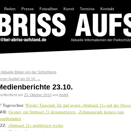
Reden
Presse
Fotoalben
Kunst
Termine
Kontakt
Aktuelle Informationen der Parkschüt
←
Aktuelle Bilder von der Schlichtung
erver-Ausfall am 20.10.
→
Medienberichte 23.10.
röffentlicht am
23. Oktober 2010
von
André
F Tagesschau:
Wieder Tausende für und gegen «Stuttgart 21» auf der Strass
WR:
Gegner von Stuttgart 21 demonstrieren - Zehntausende kamen zum
auptbahnhof
ZZ:
«Stuttgart 21» mobilisiert weiter