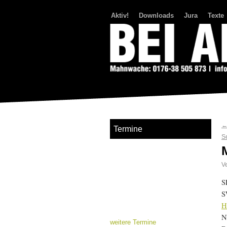
Aktiv!
Downloads
Jura
Texte
Bei Abriss Aufstand
Termine
S
Ve
S
S
H
N
weitere Termine