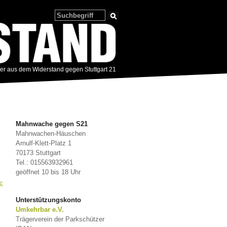
zer aus dem Widerstand gegen Stuttgart 21
Mahnwache gegen S21
Mahnwachen-Häuschen
Arnulf-Klett-Platz 1
70173 Stuttgart
Tel.: 015563932961
geöffnet 10 bis 18 Uhr
e
Unterstützungskonto
Umkehrbar e.V.
Trägerverein der Parkschützer