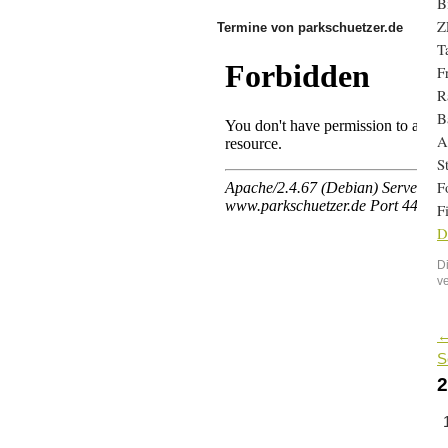
B
Z
Termine von parkschuetzer.de
T
F
R
B
A
S
F
F
D
D
v
S