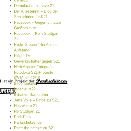
Cams21
Demokratie-Initiative 21
Der Ältestenrat – Blog der
SeniorInnen für K21
Facebook – Gegen unnütze
Großprojekte
Facebook – Kein Stuttgart
21
Flickr Gruppe "Bei Abriss
Aufstand"
Flügel TV
Gewerkschafter gegen S21
Herb Allgaier Fotografie –
Fotodoku S21-Proteste
07/10 bis 12/10
d
ist ein Projekt der
Infooffensive
Ingenieure22
Initiative Barrierefrei
Jens Volle – Fotos zu S21
Netzwerke 21
No Stuttgart 21
Park Funk
Parkschützer.de
Race the breeze zu S21