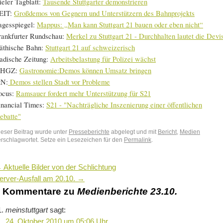
ieler Tagblatt:
Tausende Stuttgarter demonstrieren
EIT:
Großdemos von Gegnern und Unterstützern des Bahnprojekts
agesspiegel:
Mappus: „Man kann Stuttgart 21 bauen oder eben nicht“
rankfurter Rundschau:
Merkel zu Stuttgart 21 - Durchhalten lautet die Devi
äthische Bahn:
Stuttgart 21 auf schweizerisch
adische Zeitung:
Arbeitsbelastung für Polizei wächst
HGZ:
Gastronomie:Demos können Umsatz bringen
tN:
Demos stellen Stadt vor Probleme
ocus:
Ramsauer fordert mehr Unterstützung für S21
inancial Times:
S21 - "Nachträgliche Inszenierung einer öffentlichen
ebatte"
ieser Beitrag wurde unter
Presseberichte
abgelegt und mit
Bericht
,
Medien
erschlagwortet. Setze ein Lesezeichen für den
Permalink
.
←
Aktuelle Bilder von der Schlichtung
erver-Ausfall am 20.10.
→
2 Kommentare zu
Medienberichte 23.10.
meinstuttgart
sagt:
24. Oktober 2010 um 05:06 Uhr