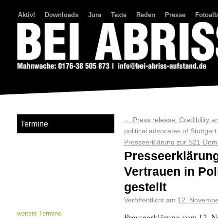
Aktiv!
Downloads
Jura
Texte
Reden
Presse
Fotoal
Bei Abriss Aufstand
←
Press release: Credibility 
Termine
political advocates of Stuttgart
Presseerklärung zur S21-De
Presseerklärung
Vertrauen in Pol
gestellt
Veröffentlicht am
12. Novembe
weitere Termine
Presseerklärung vom 12. 