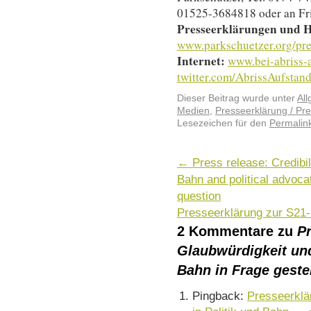
01525-3684818 oder an Fri
Presseerklärungen und Hi
www.parkschuetzer.org/pre
Internet:
www.bei-abriss-
twitter.com/AbrissAufstan
Dieser Beitrag wurde unter
Al
Medien
,
Presseerklärung / Pre
Lesezeichen für den
Permalin
←
Press release: Credibil
Bahn and political advocat
question
Presseerklärung zur S2
2 Kommentare zu
P
Glaubwürdigkeit und
Bahn in Frage gestel
Pingback:
Presseerklä