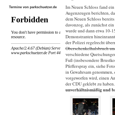
Im Neuen Schloss fand ein
Termine von parkschuetzer.de
Augenzeugen berichten, da
dem Neuen Schloss bereits 
davonzog, als zunächst ein
wurde und dann etwa 10-15
Demonstranten hineinrannt
der Polizei regelrecht überr
Oberschenkelhalsbruch und
verschiedene Quetschungen
Fuß (insbesondere Brustkor
Pfefferspray ein, siehe Fo
in Gewahrsam genommen, da
vorgeworfen wird, einen An
der CDU geklebt zu haben
unverhältnismäßig und br