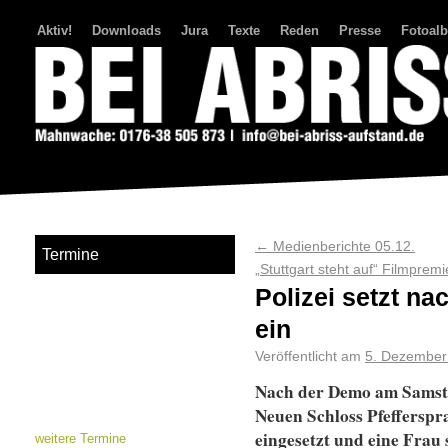
Aktiv!
Downloads
Jura
Texte
Reden
Presse
Fotoal
Bei Abriss Aufstand
←
Medienberichte 05.12.
Termine
„Stuttgart steht auf“ Filmprem
Polizei setzt n
ein
Veröffentlicht am
5. Dezember
Nach der Demo am Samstag
Neuen Schloss Pfeffersp
eingesetzt und eine Frau 
weitere Termine