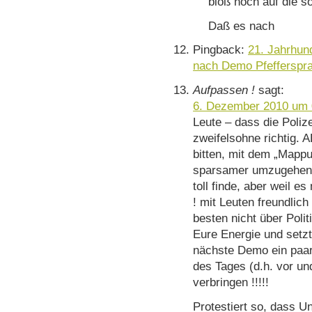
bloß noch auf die 
Daß es nach
Pingback:
21. Jahrhund
nach Demo Pfefferspray
Aufpassen !
sagt:
6. Dezember 2010 um 
Leute – dass die Polize
zweifelsohne richtig. 
bitten, mit dem „Mappu
sparsamer umzugehen. 
toll finde, aber weil e
! mit Leuten freundlic
besten nicht über Poli
Eure Energie und setzt s
nächste Demo ein paar
des Tages (d.h. vor u
verbringen !!!!!
Protestiert so, dass Un