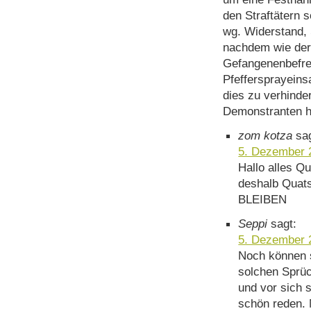
den Straftätern s
wg. Widerstand, 
nachdem wie der F
Gefangenenbefrei
Pfeffersprayeins
dies zu verhinder
Demonstranten hi
zom kotza
sa
5. Dezember 
Hallo alles Q
deshalb Quat
BLEIBEN
Seppi
sagt:
5. Dezember 
Noch können s
solchen Sprüc
und vor sich s
schön reden. 