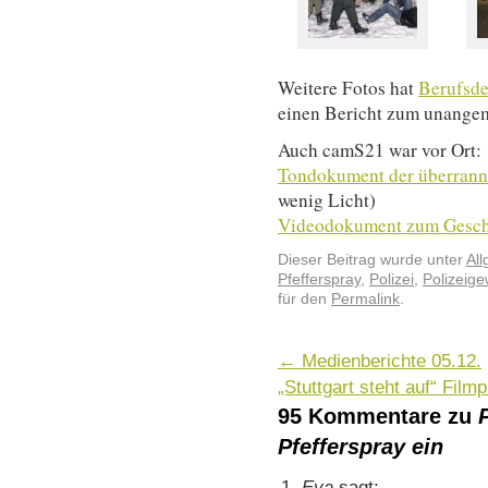
Weitere Fotos hat
Berufsde
einen Bericht zum unangem
Auch camS21 war vor Ort:
Tondokument der überrannt
wenig Licht)
Videodokument zum Gesc
Dieser Beitrag wurde unter
Al
Pfefferspray
,
Polizei
,
Polizeige
für den
Permalink
.
←
Medienberichte 05.12.
„Stuttgart steht auf“ Fil
95 Kommentare zu
Pfefferspray ein
Eva
sagt: