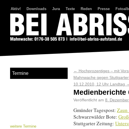
Aktiv!
Downloads
Jura
Texte
Reden
Presse
Fotoal
Bei Abriss Aufstand
←
Hochprozentiges – mit Vors
Termine
Mahnwache gegen Stuttgarter 
10.12.2010, 12 Uhr Landtag
Medienberichte 
Veröffentlicht am
8. Dezember
Gmünder Tagespost:
Zaun
Schwarzwälder Bote:
Große
Stuttgarter Zeitung:
Unters
weitere Termine