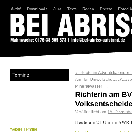
Aktiv!
Downloads
Jura
Texte
Reden
Presse
Fotoal
Bei Abriss Aufstand
←
Heute im Adventskalender: 
Termine
Amt für Umweltschutz: „Wasse
Mineralwasser“
→
Richterin am BVe
Volksentscheid
Veröffentlicht am
15. Dezembe
Heute um 21 Uhr im SWR 
weitere Termine