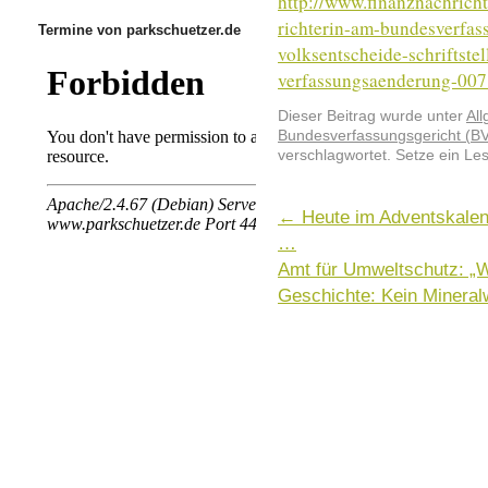
http://www.finanznachrich
richterin-am-bundesverfass
Termine von parkschuetzer.de
volksentscheide-schriftstel
verfassungsaenderung-007
Dieser Beitrag wurde unter
Al
Bundesverfassungsgericht (BV
verschlagwortet. Setze ein Le
←
Heute im Adventskalend
…
Amt für Umweltschutz: „
Geschichte: Kein Minera