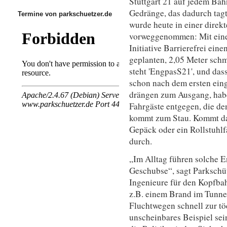
Stuttgart 21 auf jedem Bah
Gedränge, das dadurch tagt
Termine von parkschuetzer.de
wurde heute in einer direk
vorweggenommen: Mit eine
Initiative Barrierefrei ein
geplanten, 2,05 Meter sc
steht 'EngpasS21', und das
schon nach dem ersten ein
drängen zum Ausgang, habe
Fahrgäste entgegen, die de
kommt zum Stau. Kommt da
Gepäck oder ein Rollstuhl
durch.
„Im Alltag führen solche 
Geschubse“, sagt Parkschüt
Ingenieure für den Kopfba
z.B. einem Brand im Tunne
Fluchtwegen schnell zur tö
unscheinbares Beispiel sein