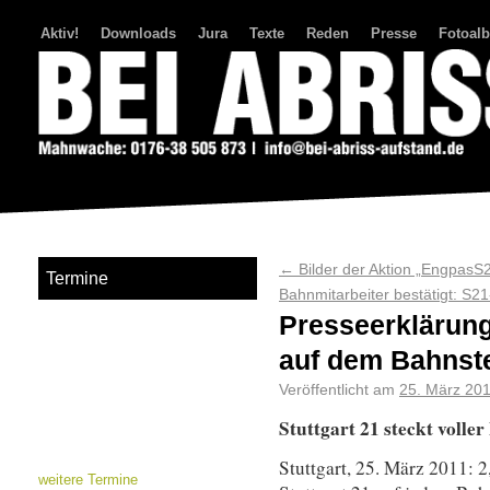
Aktiv!
Downloads
Jura
Texte
Reden
Presse
Fotoal
Bei Abriss Aufstand
←
Bilder der Aktion „EngpasS
Termine
Bahnmitarbeiter bestätigt: S2
Presseerklärun
auf dem Bahnst
Veröffentlicht am
25. März 20
Stuttgart 21 steckt volle
Stuttgart, 25. März 2011: 2
weitere Termine