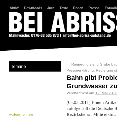
Aktiv!
Downloads
Jura
Texte
Reden
Presse
Fotoal
Bei Abriss Aufstand
←
Regierung steht, Grube baut
Termine
Presseerklärung: Regierung st
Bahn gibt Prob
Grundwasser zu!
Veröffentlicht am
12. Mai 2011
(03.05.2011) Einem Artikel
zufolge soll die Deutsche 
Bezirksbeirat-Mitte erstm
weitere Termine