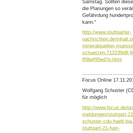
Samstag. Sollten dies
die Planungen so verä
Gefährdung hundertpr
kann.“
http://www.stuttgarter-
nachrichten.de/inhalt.
mineralquellen-muesse
schuetzen.712239d9-9
ff0bef95ed7e.html
…………………………
Focus Online 17.11.20
Wolfgang Schuster (CD
für möglich
http://www.focus.de/pol
meldungen/stuttgart-2
schuster-cdu-haelt-ba
stuttgart-21-fuer-