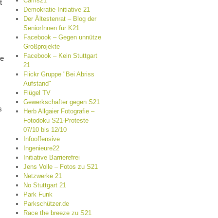
Cams21
t
Demokratie-Initiative 21
Der Ältestenrat – Blog der
SeniorInnen für K21
n
Facebook – Gegen unnütze
Großprojekte
Facebook – Kein Stuttgart
ie
21
Flickr Gruppe "Bei Abriss
Aufstand"
Flügel TV
Gewerkschafter gegen S21
s
Herb Allgaier Fotografie –
Fotodoku S21-Proteste
07/10 bis 12/10
Infooffensive
Ingenieure22
Initiative Barrierefrei
Jens Volle – Fotos zu S21
Netzwerke 21
No Stuttgart 21
Park Funk
Parkschützer.de
Race the breeze zu S21