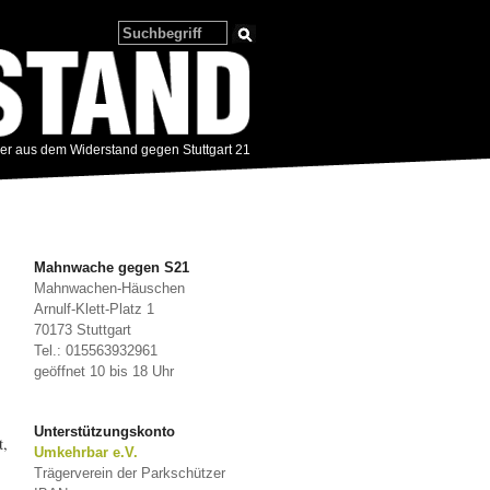
zer aus dem Widerstand gegen Stuttgart 21
Mahnwache gegen S21
Mahnwachen-Häuschen
Arnulf-Klett-Platz 1
70173 Stuttgart
Tel.: 015563932961
geöffnet 10 bis 18 Uhr
Unterstützungskonto
t,
Umkehrbar e.V.
Trägerverein der Parkschützer