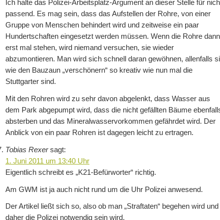
Ich halte das Polizei-Arbeitsplatz-Argument an dieser Stelle für nich
passend. Es mag sein, dass das Aufstellen der Rohre, von einer
Gruppe von Menschen behindert wird und zeitweise ein paar
Hundertschaften eingesetzt werden müssen. Wenn die Rohre dan
erst mal stehen, wird niemand versuchen, sie wieder
abzumontieren. Man wird sich schnell daran gewöhnen, allenfalls s
wie den Bauzaun „verschönern“ so kreativ wie nun mal die
Stuttgarter sind.
Mit den Rohren wird zu sehr davon abgelenkt, dass Wasser aus
dem Park abgepumpt wird, dass die nicht gefällten Bäume ebenfall
absterben und das Mineralwasservorkommen gefährdet wird. Der
Anblick von ein paar Rohren ist dagegen leicht zu ertragen.
Tobias Rexer
sagt:
1. Juni 2011 um 13:40 Uhr
Eigentlich schreibt es „K21-Befürworter“ richtig.
Am GWM ist ja auch nicht rund um die Uhr Polizei anwesend.
Der Artikel ließt sich so, also ob man „Straftaten“ begehen wird und
daher die Polizei notwendig sein wird.