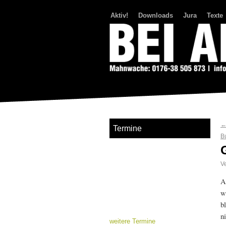
Aktiv!
Downloads
Jura
Texte
Bei Abriss Aufstand
Termine
B
Ve
A
w
b
n
weitere Termine