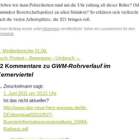
rleben wir dann Polizeiketten rund um die Uhr entlang all dieser Rohre? Od
umindest Bereitschaftspolizei an allen Ständern? So erklären sich vielleicht
uch die vielen Arbeitsplätze, die S21 bringen soll.
ieser Beitrag wurde unter
Allgemein
veröffentlicht. Setze ein Lesezeichen für den
ermalink
.
←
Medienberichte 01.06.
uch: Protest – Bewegung – Umbruch
→
12 Kommentare zu
GWM-Rohrverlauf im
ernerviertel
Zwuckelmann
sagt:
1. Juni 2011 um 10:21 Uhr
Ist das nicht aktueller?
http://www.das-neue-herz-europas.de/de-
DE/download/20110527-
Buergerinformationsveranstaltung_GWM-
Rathaus.pdf