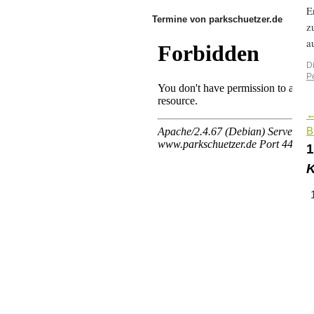
E
Termine von parkschuetzer.de
z
a
D
P
B
K