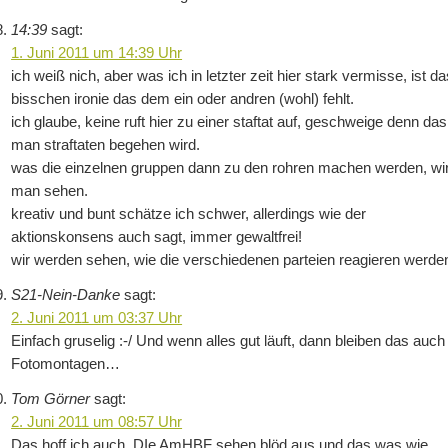
14:39
sagt:
1. Juni 2011 um 14:39 Uhr
ich weiß nich, aber was ich in letzter zeit hier stark vermisse, ist da
bisschen ironie das dem ein oder andren (wohl) fehlt.
ich glaube, keine ruft hier zu einer staftat auf, geschweige denn das
man straftaten begehen wird.
was die einzelnen gruppen dann zu den rohren machen werden, wi
man sehen.
kreativ und bunt schätze ich schwer, allerdings wie der
aktionskonsens auch sagt, immer gewaltfrei!
wir werden sehen, wie die verschiedenen parteien reagieren werde
S21-Nein-Danke
sagt:
2. Juni 2011 um 03:37 Uhr
Einfach gruselig :-/ Und wenn alles gut läuft, dann bleiben das auch
Fotomontagen…
Tom Görner
sagt:
2. Juni 2011 um 08:57 Uhr
Das hoff ich auch. DIe AmHBF sehen blöd aus und das was wie