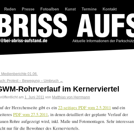
Reden
Presse
Fotoalben
Kunst
Termine
Kontakt
Aktuelle Informationen der Parkschüt
←
Medienberichte 01.06.
uch: Protest – Bewegung – Umbruch
→
GWM-Rohrverlauf im Kernerviertel
röffentlicht am
1. Juni 2011
von
Matthias von Herrmann
uf der Herzchenseite gibt es ein
22-seitiges PDF vom 2.5.2011
und ein
eiteres
PDF vom 27.5.2011
, in denen detailliert der geplante Verlauf der
lauen Rohre aufgezeigt wird, inkl. Maße und Fotomontagen. Sehr interessan
icht nur für die Bewohner des Kernerviertels.