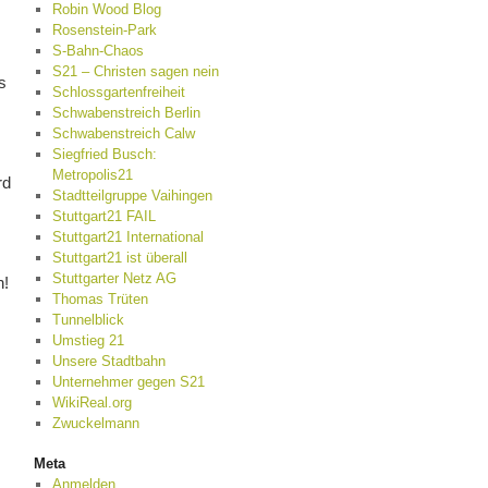
Robin Wood Blog
Rosenstein-Park
S-Bahn-Chaos
S21 – Christen sagen nein
s
Schlossgartenfreiheit
Schwabenstreich Berlin
Schwabenstreich Calw
Siegfried Busch:
Metropolis21
rd
Stadtteilgruppe Vaihingen
Stuttgart21 FAIL
Stuttgart21 International
Stuttgart21 ist überall
Stuttgarter Netz AG
n!
Thomas Trüten
Tunnelblick
Umstieg 21
Unsere Stadtbahn
Unternehmer gegen S21
WikiReal.org
Zwuckelmann
Meta
Anmelden