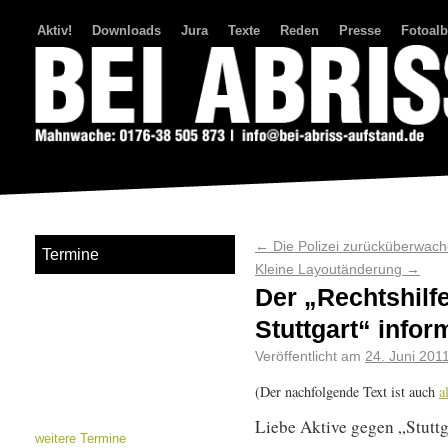
Aktiv!
Downloads
Jura
Texte
Reden
Presse
Fotoal
Bei Abriss Aufstand
←
Die Polizei zurücküberwac
Termine
Kleine Layoutänderung
→
Der „Rechtshilf
Stuttgart“ infor
Veröffentlicht am
24. Juni 201
(Der nachfolgende Text ist auch
a
Liebe Aktive gegen „Stuttg
weitere Termine