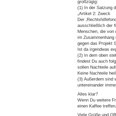
großzügig:
(1) In der Satzung 
„Artikel 2: Zweck
Der ‚Rechtshilfefond
ausschließlich der 
Menschen, die von r
im Zusammenhang m
gegen das Projekt St
Ist da irgendwas ex
(2) In dem oben ste
findest Du auch f
sollen Nachteile au
Keine Nachteile heiß
(3) Außerdem sind w
untereinander immer
Alles klar?
Wenn Du weitere Fra
einen Kaffee treffen
Viele Grüße und O