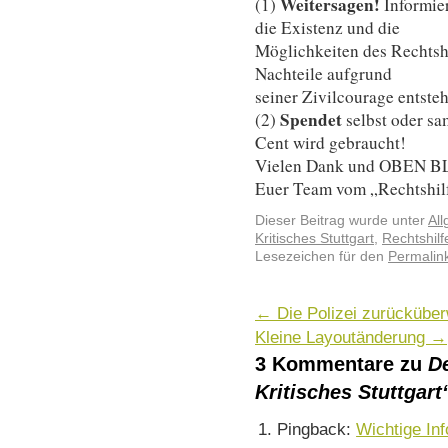
Weitersagen!
(1)
Informie
die Existenz und die
Möglichkeiten des Rechtsh
Nachteile aufgrund
seiner Zivilcourage entste
Spendet
(2)
selbst oder sa
Cent wird gebraucht!
Vielen Dank und OBEN 
Euer Team vom „Rechtshilfe
Dieser Beitrag wurde unter
Al
Kritisches Stuttgart
,
Rechtshilf
Lesezeichen für den
Permalin
←
Die Polizei zurückübe
Kleine Layoutänderung
→
3 Kommentare zu
D
Kritisches Stuttgart
Pingback:
Wichtige Inf