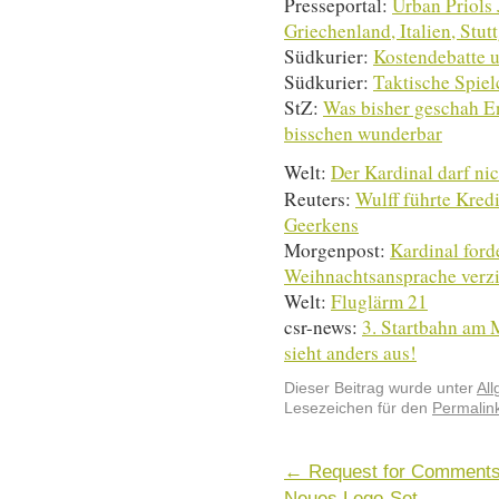
Presseportal:
Urban Priols 
Griechenland, Italien, Stut
Südkurier:
Kostendebatte u
Südkurier:
Taktische Spie
StZ:
Was bisher geschah En
bisschen wunderbar
Welt:
Der Kardinal darf nic
Reuters:
Wulff führte Kred
Geerkens
Morgenpost:
Kardinal forde
Weihnachtsansprache verz
Welt:
Fluglärm 21
csr-news:
3. Startbahn am 
sieht anders aus!
Dieser Beitrag wurde unter
Al
Lesezeichen für den
Permalin
←
Request for Comments
Neues Lego-Set
→