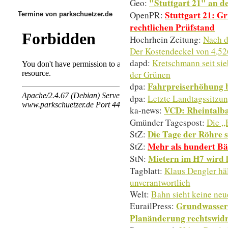
"Stuttgart 21" an d
Geo:
Stuttgart 21: 
OpenPR:
Termine von parkschuetzer.de
rechtlichen Prüfstand
Hochrhein Zeitung:
Nach d
Der Kostendeckel von 4,52
dapd:
Kretschmann seit sie
der Grünen
Fahrpreiserhöhung b
dpa:
dpa:
Letzte Landtagssitzu
VCD: Rheintalb
ka-news:
Gmünder Tagespost:
Die „
Die Tage der Röhre s
StZ:
Mehr als hundert Bä
StZ:
Mietern im H7 wird l
StN:
Tagblatt:
Klaus Dengler hä
unverantwortlich
Welt:
Bahn sieht keine ne
Grundwasserm
EurailPress:
Planänderung rechtswidr