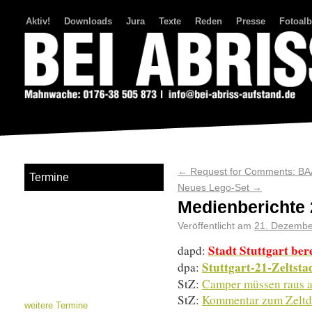
Aktiv!
Downloads
Jura
Texte
Reden
Presse
Fotoal
Bei Abriss Aufstand
←
Request for Comments: BA
Termine
Neues Lego-Set
→
Medienberichte 
Veröffentlicht am
21. Dezembe
Stadt Stuttgart be
dapd:
Stuttgart-21-Zeltsta
dpa:
StZ:
Camper müssen raus a
StZ:
Kommentar zum Zeltd
weitere Termine