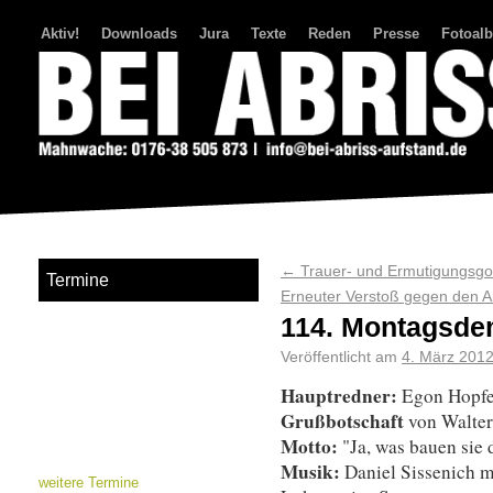
Aktiv!
Downloads
Jura
Texte
Reden
Presse
Fotoal
Bei Abriss Aufstand
←
Trauer- und Ermutigungsgo
Termine
Erneuter Verstoß gegen den A
114. Montagsde
Veröffentlicht am
4. März 201
Hauptredner:
Egon Hopfe
Grußbotschaft
von Walter 
Motto:
"Ja, was bauen sie
Musik:
Daniel Sissenich 
weitere Termine