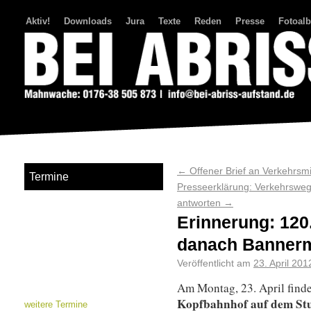
Aktiv!
Downloads
Jura
Texte
Reden
Presse
Fotoal
Bei Abriss Aufstand
←
Offener Brief an Verkehrsm
Termine
Presseerklärung: Verkehrswege
antworten
→
Erinnerung: 12
danach Bannerm
Veröffentlicht am
23. April 201
Am Montag, 23. April finde
Kopfbahnhof auf dem Stu
weitere Termine