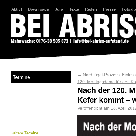
Aktiv!
Downloads
Jura
Texte
Reden
Presse
Fotoal
Bei Abriss Aufstand
←
Nordflügel-Prozess: Einlas
Termine
120. Montagsdemo für den Ko
Nach der 120. M
Kefer kommt – w
Veröffentlicht am
18. April 201
weitere Termine