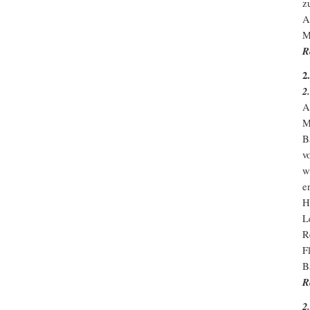
z
A
M
R
2
2
A
M
B
v
w
e
H
L
R
F
B
R
2