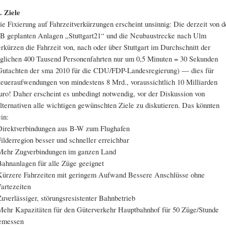
. Ziele
ie Fixierung auf Fahrzeitverkürzungen erscheint unsinnig: Die derzeit von d
B geplanten Anlagen „Stuttgart21“ und die Neubaustrecke nach Ulm
erkürzen die Fahrzeit von, nach oder über Stuttgart im Durchschnitt der
äglichen 400 Tausend Personenfahrten nur um 0,5 Minuten = 30 Sekunden
Gutachten der sma 2010 für die CDU/FDP-Landesregierung) — dies für
teueraufwendungen von mindestens 8 Mrd., voraussichtlich 10 Milliarden
uro! Daher erscheint es unbedingt notwendig, vor der Diskussion von
lternativen alle wichtigen gewünschten Ziele zu diskutieren. Das könnten
ein:
Direktverbindungen aus B-W zum Flughafen
Filderregion besser und schneller erreichbar
Mehr Zugverbindungen im ganzen Land
Bahnanlagen für alle Züge geeignet
Kürzere Fahrzeiten mit geringem Aufwand Bessere Anschlüsse ohne
artezeiten
Zuverlässiger, störungsresistenter Bahnbetrieb
Mehr Kapazitäten für den Güterverkehr Hauptbahnhof für 50 Züge/Stunde
emessen