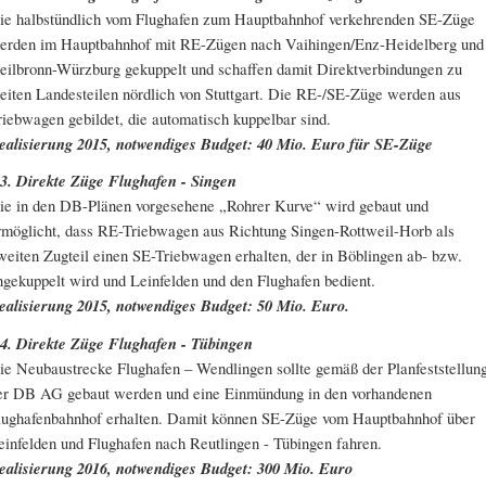
ie halbstündlich vom Flughafen zum Hauptbahnhof verkehrenden SE-Züge
erden im Hauptbahnhof mit RE-Zügen nach Vaihingen/Enz-Heidelberg und
eilbronn-Würzburg gekuppelt und schaffen damit Direktverbindungen zu
eiten Landesteilen nördlich von Stuttgart. Die RE-/SE-Züge werden aus
riebwagen gebildet, die automatisch kuppelbar sind.
ealisierung 2015, notwendiges Budget: 40 Mio. Euro für SE-Züge
.3. Direkte Züge Flughafen - Singen
ie in den DB-Plänen vorgesehene „Rohrer Kurve“ wird gebaut und
rmöglicht, dass RE-Triebwagen aus Richtung Singen-Rottweil-Horb als
weiten Zugteil einen SE-Triebwagen erhalten, der in Böblingen ab- bzw.
ngekuppelt wird und Leinfelden und den Flughafen bedient.
ealisierung 2015, notwendiges Budget: 50 Mio. Euro.
.4. Direkte Züge Flughafen - Tübingen
ie Neubaustrecke Flughafen – Wendlingen sollte gemäß der Planfeststellun
er DB AG gebaut werden und eine Einmündung in den vorhandenen
lughafenbahnhof erhalten. Damit können SE-Züge vom Hauptbahnhof über
einfelden und Flughafen nach Reutlingen - Tübingen fahren.
ealisierung 2016, notwendiges Budget: 300 Mio. Euro