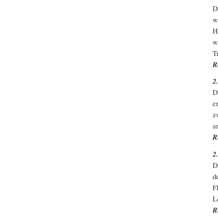
D
w
H
w
T
R
2
D
e
z
a
R
2
D
d
F
L
R