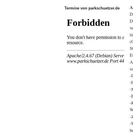
A
Termine von parkschuetzer.de
D
D
v
t
(
S
E
A
s
-
-
-
-
-
W
-
-
b