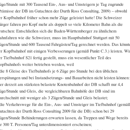
üge/Stunde mit 300 Tausend Ein-, Aus- und Umsteigern je Tag zugrunde
Prämisse der DB im Gutachten der Durth Ross Consulting, 2009) – obwohl
er Kopfbahnhof früher schon mehr Züge geleistet hatte! Die Schweizer
ürger fahren pro Kopf mehr als doppelt so viele Kilometer Bahn als die
eutschen: Entschließen sich die Baden-Württemberger zu ähnlichem
ahnfahren wie die Schweizer, muss im Hauptbahnhof Stuttgart mit 50
ügen/Stunde und 600 Tausend Fahrgästen/Tag gerechnet werden. Das könnt
er Kopfbahnhof mit einigen Verbesserungen (gemäß Punkt C.3.) leisten. Wi
er Tiefbahnhof S21 fertig gestellt, muss ein wesentlicher Teil des
opfbahnhofs weiter betrieben werden, weil
 die 8 Gleise des Tiefbahnhofs je 6 Züge pro Stunde bei den üblichen
erspätungen und bei Instandsetzungs- und Bauarbeiten nicht leisten können:
er derzeit am stärksten belastete Knotenbahnhof der DB schafft nur 4,4
üge/Stunde und Gleis, die vergleichbaren Bahnhöfe der DB sind im
urchschnitt mit weniger als 3 Zügen/Stunde und Gleis belastet;
 die Verkehrswege für die Ein-, Aus- und Umsteiger im Tiefbahnhof (gemäß
utachten der Durth Ross Consulting 2009 für die DB) schon bei 29
ügen/Stunde Behinderungen erwarten lassen, da Treppen und Wege bereits
ür 300 T. Personen/Tag unterdimensioniert erscheinen;