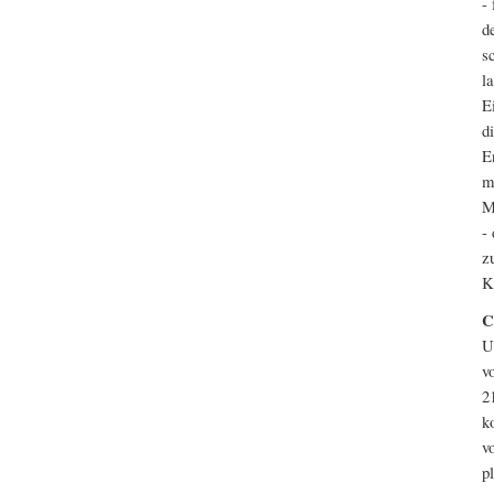
-
d
s
l
E
d
E
m
M
-
z
K
C
U
v
2
k
v
p