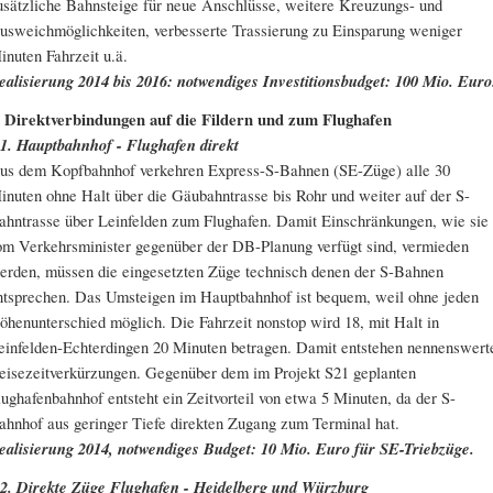
usätzliche Bahnsteige für neue Anschlüsse, weitere Kreuzungs- und
usweichmöglichkeiten, verbesserte Trassierung zu Einsparung weniger
inuten Fahrzeit u.ä.
ealisierung 2014 bis 2016: notwendiges Investitionsbudget: 100 Mio. Euro
. Direktverbindungen auf die Fildern und zum Flughafen
.1. Hauptbahnhof - Flughafen direkt
us dem Kopfbahnhof verkehren Express-S-Bahnen (SE-Züge) alle 30
inuten ohne Halt über die Gäubahntrasse bis Rohr und weiter auf der S-
ahntrasse über Leinfelden zum Flughafen. Damit Einschränkungen, wie sie
om Verkehrsminister gegenüber der DB-Planung verfügt sind, vermieden
erden, müssen die eingesetzten Züge technisch denen der S-Bahnen
ntsprechen. Das Umsteigen im Hauptbahnhof ist bequem, weil ohne jeden
öhenunterschied möglich. Die Fahrzeit nonstop wird 18, mit Halt in
einfelden-Echterdingen 20 Minuten betragen. Damit entstehen nennenswert
eisezeitverkürzungen. Gegenüber dem im Projekt S21 geplanten
lughafenbahnhof entsteht ein Zeitvorteil von etwa 5 Minuten, da der S-
ahnhof aus geringer Tiefe direkten Zugang zum Terminal hat.
ealisierung 2014, notwendiges Budget: 10 Mio. Euro für SE-Triebzüge.
.2. Direkte Züge Flughafen - Heidelberg und Würzburg