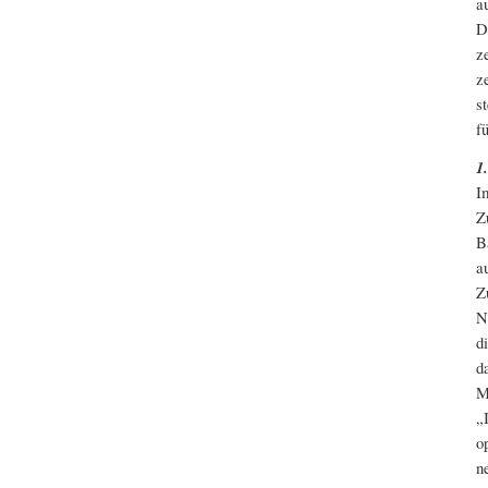
a
D
z
z
s
f
1
I
Z
B
a
Z
N
d
d
M
„
o
n