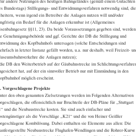
 für andere Nutzungen des heutigen Bahngeländes (gemäß einem Gutachten
es Bundestags) Stilllegungs- und Entwidmungsverfahren notwendig sind, die
cheitern, wenn irgend ein Betreiber die Anlagen nutzen will und/oder
angfristig ein Bedarf für die Anlagen erkennbar ist (Allgemeines
isenbahngesetz §§11, 23). Da beide Voraussetzungen gegeben sind, werden
ie Genehmigungsbehörde und ggf. Gerichte der DB die Stilllegung und
ntwidmung des Kopfbahnhofs untersagen (solche Entscheidungen sind
ehrfach in letzter Instanz gefällt worden, u.a. nur deshalb, weil Freizeit- u
useumsbahnverkehre die Anlagen nutzen);
 die DB den Weiterbetrieb auf der Gäubahnstrecke im Schlichtungsverfahre
ugesichert hat, auf der ein sinnvoller Betrieb nur mit Einmündung in den
opfbahnhof möglich erscheint.
. Vorgeschlagene Projekte
nter den oben genannten Zielsetzungen werden im Folgenden Alternativen
orgeschlagen, die offensichtlich nur Bruchteile der DB-Pläne für „Stuttgart
1“ und die Neubaustrecke kosten. Sie sind auch einfacher und
ostengünstiger als die Vorschläge „K21“ und die von Heiner Geißler
orgeschlagene Kombilösung. Dabei enthalten sie Elemente aus allen: Die
lanfestgestellte Neubaustrecke Flughafen-Wendlingen und die Rohrer-Kurve