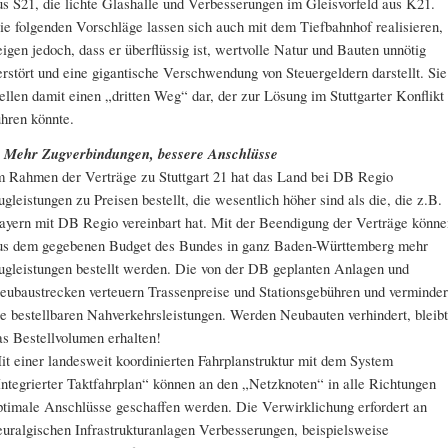
us S21, die lichte Glashalle und Verbesserungen im Gleisvorfeld aus K21.
ie folgenden Vorschläge lassen sich auch mit dem Tiefbahnhof realisieren,
eigen jedoch, dass er überflüssig ist, wertvolle Natur und Bauten unnötig
erstört und eine gigantische Verschwendung von Steuergeldern darstellt. Sie
tellen damit einen „dritten Weg“ dar, der zur Lösung im Stuttgarter Konflikt
ühren könnte.
. Mehr Zugverbindungen, bessere Anschlüsse
m Rahmen der Verträge zu Stuttgart 21 hat das Land bei DB Regio
ugleistungen zu Preisen bestellt, die wesentlich höher sind als die, die z.B.
ayern mit DB Regio vereinbart hat. Mit der Beendigung der Verträge könne
us dem gegebenen Budget des Bundes in ganz Baden-Württemberg mehr
ugleistungen bestellt werden. Die von der DB geplanten Anlagen und
eubaustrecken verteuern Trassenpreise und Stationsgebühren und verminde
ie bestellbaren Nahverkehrsleistungen. Werden Neubauten verhindert, bleibt
as Bestellvolumen erhalten!
it einer landesweit koordinierten Fahrplanstruktur mit dem System
Integrierter Taktfahrplan“ können an den „Netzknoten“ in alle Richtungen
ptimale Anschlüsse geschaffen werden. Die Verwirklichung erfordert an
euralgischen Infrastrukturanlagen Verbesserungen, beispielsweise