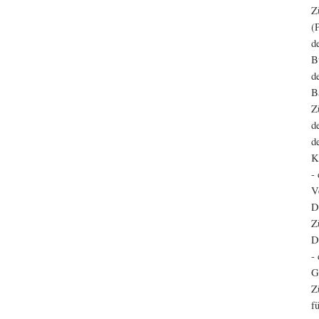
Z
(
d
B
d
B
Z
d
d
K
-
V
D
Z
D
-
G
Z
f