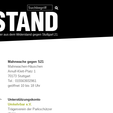
zer aus dem Widerstand gegen Stuttgart 21
Mahnwache gegen S21
Mahnwachen-Häuschen
Arnulf-Klett-Platz 1
70173 Stuttgart
Tel.: 015563932961
geöffnet 10 bis 18 Uhr
-
Unterstützungskonto
Umkehrbar e.V.
Trägerverein der Parkschützer