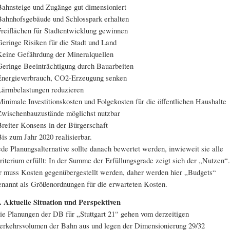
Bahnsteige und Zugänge gut dimensioniert
Bahnhofsgebäude und Schlosspark erhalten
Freiflächen für Stadtentwicklung gewinnen
Geringe Risiken für die Stadt und Land
Keine Gefährdung der Mineralquellen
Geringe Beeinträchtigung durch Bauarbeiten
Energieverbrauch, CO2-Erzeugung senken
Lärmbelastungen reduzieren
Minimale Investitionskosten und Folgekosten für die öffentlichen Haushalte
Zwischenbauzustände möglichst nutzbar
Breiter Konsens in der Bürgerschaft
Bis zum Jahr 2020 realisierbar.
ede Planungsalternative sollte danach bewertet werden, inwieweit sie alle
riterium erfüllt: In der Summe der Erfüllungsgrade zeigt sich der „Nutzen“.
r muss Kosten gegenübergestellt werden, daher werden hier „Budgets“
enannt als Größenordnungen für die erwarteten Kosten.
. Aktuelle Situation und Perspektiven
ie Planungen der DB für „Stuttgart 21“ gehen vom derzeitigen
erkehrsvolumen der Bahn aus und legen der Dimensionierung 29/32