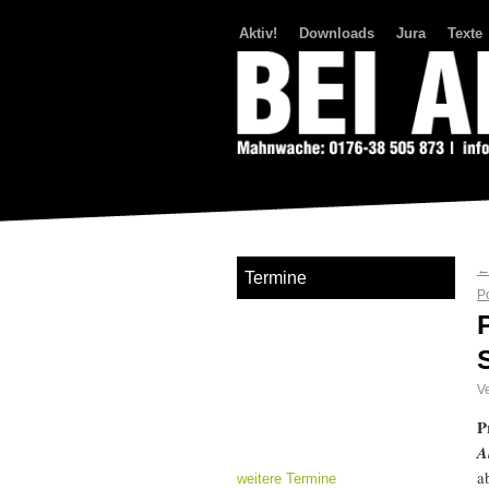
Aktiv!
Downloads
Jura
Texte
Bei Abriss Aufstand
Termine
P
Ve
P
A
a
weitere Termine