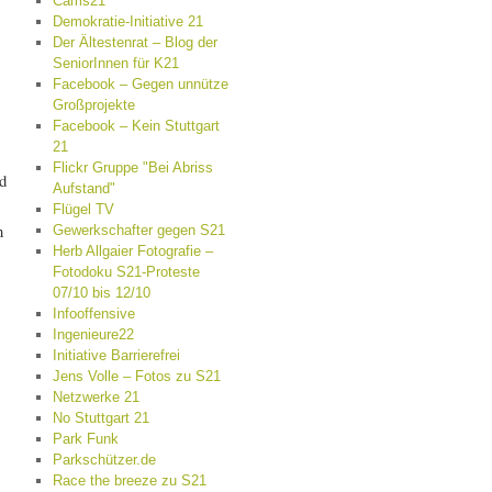
Cams21
Demokratie-Initiative 21
Der Ältestenrat – Blog der
SeniorInnen für K21
Facebook – Gegen unnütze
Großprojekte
Facebook – Kein Stuttgart
21
Flickr Gruppe "Bei Abriss
nd
Aufstand"
Flügel TV
n
Gewerkschafter gegen S21
Herb Allgaier Fotografie –
Fotodoku S21-Proteste
07/10 bis 12/10
Infooffensive
Ingenieure22
Initiative Barrierefrei
Jens Volle – Fotos zu S21
Netzwerke 21
No Stuttgart 21
Park Funk
Parkschützer.de
Race the breeze zu S21