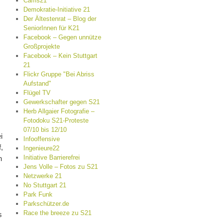
Cams21
Demokratie-Initiative 21
Der Ältestenrat – Blog der
SeniorInnen für K21
Facebook – Gegen unnütze
Großprojekte
Facebook – Kein Stuttgart
21
Flickr Gruppe "Bei Abriss
Aufstand"
Flügel TV
Gewerkschafter gegen S21
Herb Allgaier Fotografie –
Fotodoku S21-Proteste
07/10 bis 12/10
i
Infooffensive
,
Ingenieure22
Initiative Barrierefrei
n
Jens Volle – Fotos zu S21
Netzwerke 21
No Stuttgart 21
Park Funk
Parkschützer.de
Race the breeze zu S21
s