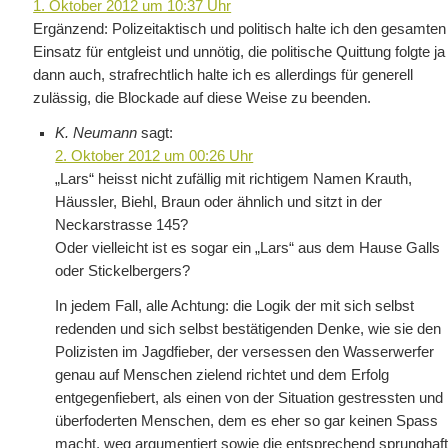
1. Oktober 2012 um 10:37 Uhr
Ergänzend: Polizeitaktisch und politisch halte ich den gesamten
Einsatz für entgleist und unnötig, die politische Quittung folgte ja
dann auch, strafrechtlich halte ich es allerdings für generell
zulässig, die Blockade auf diese Weise zu beenden.
K. Neumann
sagt:
2. Oktober 2012 um 00:26 Uhr
„Lars“ heisst nicht zufällig mit richtigem Namen Krauth,
Häussler, Biehl, Braun oder ähnlich und sitzt in der
Neckarstrasse 145?
Oder vielleicht ist es sogar ein „Lars“ aus dem Hause Galls
oder Stickelbergers?
In jedem Fall, alle Achtung: die Logik der mit sich selbst
redenden und sich selbst bestätigenden Denke, wie sie den
Polizisten im Jagdfieber, der versessen den Wasserwerfer
genau auf Menschen zielend richtet und dem Erfolg
entgegenfiebert, als einen von der Situation gestressten und
überfoderten Menschen, dem es eher so gar keinen Spass
macht, weg argumentiert sowie die entsprechend sprunghaf