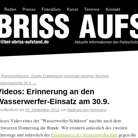
Reden
Presse
Fotoalben
Kunst
Termine
Kontakt
Aktuelle Informationen der Parkschüt
←
Presseerklärung: Zweite Entgleisung innerhalb weniger Wochen
edienberichte 30.9.
→
Videos: Erinnerung an den
Wasserwerfer-Einsatz am 30.9.
röffentlicht am
30. September 2012
von
Matthias von Herrmann
ieses Video eines der "Wasserwerfer-Schützen" machte nach dem
chwarzen Donnerstag die Runde. Wir erinnern anlässlich des zweiten
ahrestags und anlässlich der
Ermittlungen der Staatsanwaltschaft
gegen die