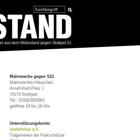
zer aus dem Widerstand gegen Stuttgart 21
Mahnwache gegen S21
Mahnwachen-Häuschen
Arnulf-Klett-Platz 1
70173 Stuttgart
Tel.: 015563932961
geöffnet 10 bis 18 Uhr
Unterstützungskonto
Umkehrbar e.V.
Trägerverein der Parkschützer