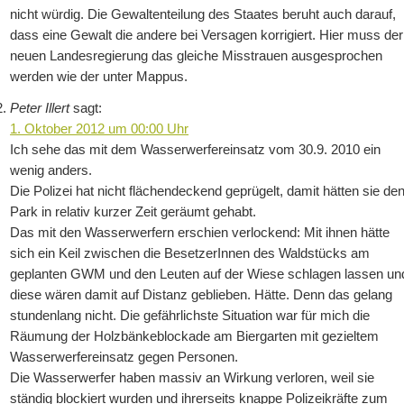
nicht würdig. Die Gewaltenteilung des Staates beruht auch darauf,
dass eine Gewalt die andere bei Versagen korrigiert. Hier muss der
neuen Landesregierung das gleiche Misstrauen ausgesprochen
werden wie der unter Mappus.
Peter Illert
sagt:
1. Oktober 2012 um 00:00 Uhr
Ich sehe das mit dem Wasserwerfereinsatz vom 30.9. 2010 ein
wenig anders.
Die Polizei hat nicht flächendeckend geprügelt, damit hätten sie de
Park in relativ kurzer Zeit geräumt gehabt.
Das mit den Wasserwerfern erschien verlockend: Mit ihnen hätte
sich ein Keil zwischen die BesetzerInnen des Waldstücks am
geplanten GWM und den Leuten auf der Wiese schlagen lassen un
diese wären damit auf Distanz geblieben. Hätte. Denn das gelang
stundenlang nicht. Die gefährlichste Situation war für mich die
Räumung der Holzbänkeblockade am Biergarten mit gezieltem
Wasserwerfereinsatz gegen Personen.
Die Wasserwerfer haben massiv an Wirkung verloren, weil sie
ständig blockiert wurden und ihrerseits knappe Polizeikräfte zum