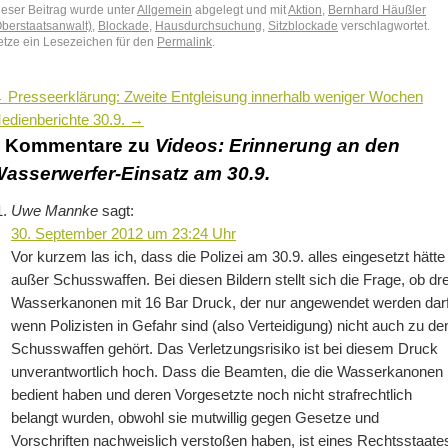
ieser Beitrag wurde unter
Allgemein
abgelegt und mit
Aktion
,
Bernhard Häußler
Oberstaatsanwalt)
,
Blockade
,
Hausdurchsuchung
,
Sitzblockade
verschlagwortet.
etze ein Lesezeichen für den
Permalink
.
←
Presseerklärung: Zweite Entgleisung innerhalb weniger Wochen
edienberichte 30.9.
→
6 Kommentare zu
Videos: Erinnerung an den
asserwerfer-Einsatz am 30.9.
Uwe Mannke
sagt:
30. September 2012 um 23:24 Uhr
Vor kurzem las ich, dass die Polizei am 30.9. alles eingesetzt hätte
außer Schusswaffen. Bei diesen Bildern stellt sich die Frage, ob dre
Wasserkanonen mit 16 Bar Druck, der nur angewendet werden darf
wenn Polizisten in Gefahr sind (also Verteidigung) nicht auch zu de
Schusswaffen gehört. Das Verletzungsrisiko ist bei diesem Druck
unverantwortlich hoch. Dass die Beamten, die die Wasserkanonen
bedient haben und deren Vorgesetzte noch nicht strafrechtlich
belangt wurden, obwohl sie mutwillig gegen Gesetze und
Vorschriften nachweislich verstoßen haben, ist eines Rechtsstaate