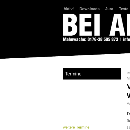
Aktiv!
Downloads
Jura
Texte
Bei Abriss Aufstand
Termine
M
Ve
D
S
J
weitere Termine