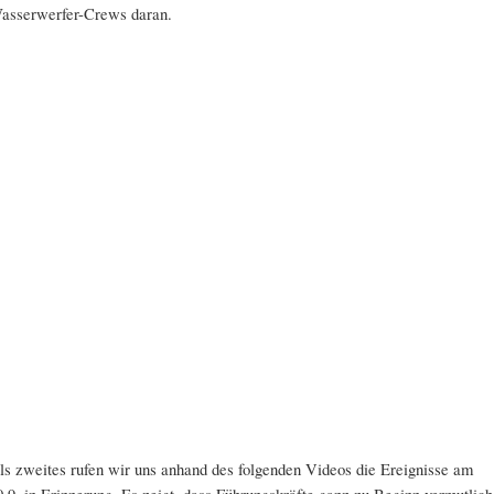
asserwerfer-Crews daran.
ls zweites rufen wir uns anhand des folgenden Videos die Ereignisse am
0.9. in Erinnerung. Es zeigt, dass Führungskräfte ganz zu Beginn vermutlich