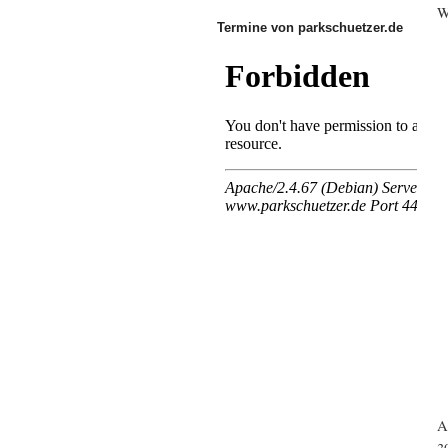
W
Termine von parkschuetzer.de
A
3