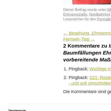
Dieser Beitrag wurde unter
Al
Ehmannstraße
,
Nordbahnhof
Lesezeichen für den
Permali
←
Begehung „Ehmannst
Fernseh-Tipp
→
2 Kommentare zu
Baumfällungen Ehm
vorbereitende Maß
Pingback:
Wichtige In
Pingback:
S21: Rosen
- und soll zerschnitte
Die Kommentare sind g
Impressum