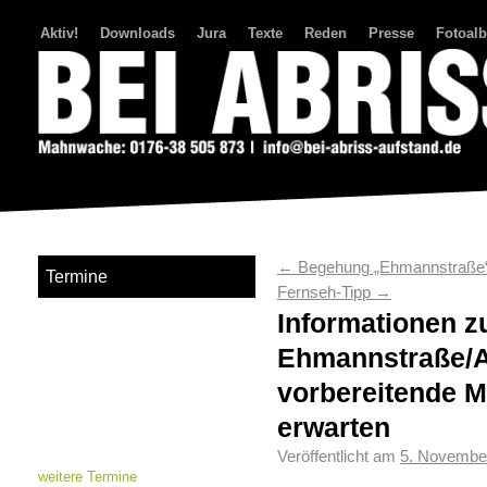
Aktiv!
Downloads
Jura
Texte
Reden
Presse
Fotoal
Bei Abriss Aufstand
←
Begehung „Ehmannstraße
Termine
Fernseh-Tipp
→
Informationen z
Ehmannstraße/A
vorbereitende M
erwarten
Veröffentlicht am
5. Novembe
weitere Termine