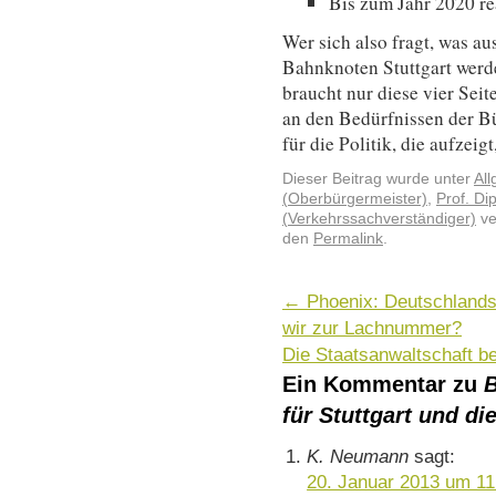
Bis zum Jahr 2020 re
Wer sich also fragt, was a
Bahnknoten Stuttgart werde
braucht nur diese vier Seit
an den Bedürfnissen der Bü
für die Politik, die aufzeigt
Dieser Beitrag wurde unter
Al
(Oberbürgermeister)
,
Prof. Di
(Verkehrssachverständiger)
ve
den
Permalink
.
←
Phoenix: Deutschlands
wir zur Lachnummer?
Die Staatsanwaltschaft be
Ein Kommentar zu
B
für Stuttgart und di
K. Neumann
sagt:
20. Januar 2013 um 11