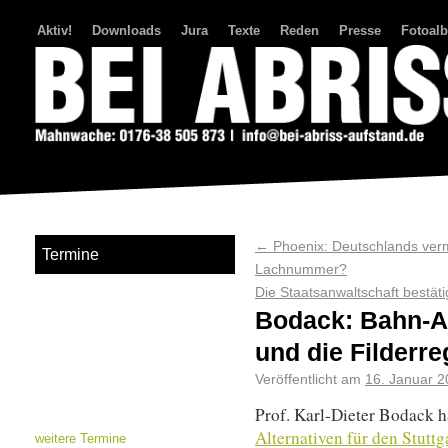
Aktiv!
Downloads
Jura
Texte
Reden
Presse
Fotoal
Bei Abriss Aufstand
←
Phoenix: Deutschlands verm
Termine
Lachnummer?
Die Staatsanwaltschaft bestäti
Bodack: Bahn-Alt
und die Filderre
Veröffentlicht am
16. Januar 
Prof. Karl-Dieter Bodack 
Alternativen für den Stutt
weitere Termine