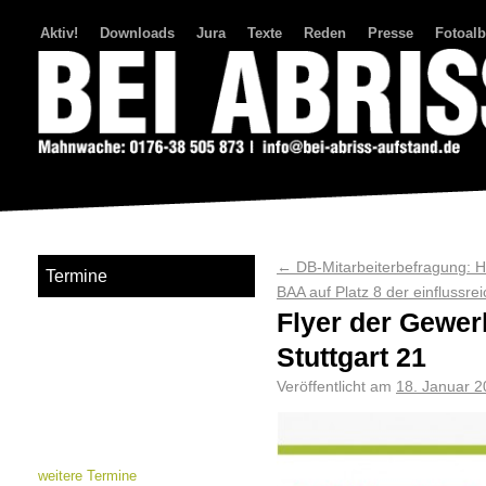
Aktiv!
Downloads
Jura
Texte
Reden
Presse
Fotoal
Bei Abriss Aufstand
←
DB-Mitarbeiterbefragung: Häl
Termine
BAA auf Platz 8 der einflussre
Flyer der Gewer
Stuttgart 21
Veröffentlicht am
18. Januar 
weitere Termine