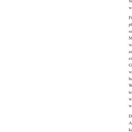
S
w
F
p
s
M
v
a
e
G
v
h
W
t
w
w
D
A
k