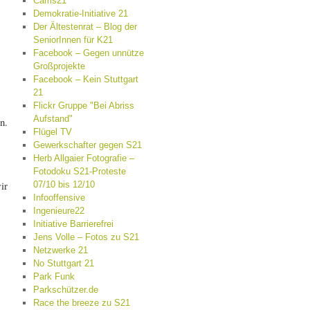
Cams21
Demokratie-Initiative 21
Der Ältestenrat – Blog der
SeniorInnen für K21
Facebook – Gegen unnütze
Großprojekte
Facebook – Kein Stuttgart
21
Flickr Gruppe "Bei Abriss
Aufstand"
n.
Flügel TV
Gewerkschafter gegen S21
Herb Allgaier Fotografie –
Fotodoku S21-Proteste
ir
07/10 bis 12/10
Infooffensive
Ingenieure22
Initiative Barrierefrei
Jens Volle – Fotos zu S21
Netzwerke 21
No Stuttgart 21
s
Park Funk
Parkschützer.de
Race the breeze zu S21