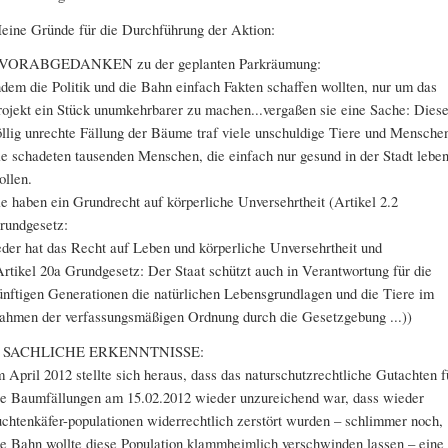
eine Gründe für die Durchführung der Aktion:
 VORABGEDANKEN zu der geplanten Parkräumung:
ndem die Politik und die Bahn einfach Fakten schaffen wollten, nur um das
rojekt ein Stück unumkehrbarer zu machen...vergaßen sie eine Sache: Dies
öllig unrechte Fällung der Bäume traf viele unschuldige Tiere und Mensche
ie schadeten tausenden Menschen, die einfach nur gesund in der Stadt lebe
ollen.
ie haben ein Grundrecht auf körperliche Unversehrtheit (Artikel 2.2
rundgesetz:
eder hat das Recht auf Leben und körperliche Unversehrtheit und
Artikel 20a Grundgesetz: Der Staat schützt auch in Verantwortung für die
ünftigen Generationen die natürlichen Lebensgrundlagen und die Tiere im
ahmen der verfassungsmäßigen Ordnung durch die Gesetzgebung ...))
I SACHLICHE ERKENNTNISSE:
m April 2012 stellte sich heraus, dass das naturschutzrechtliche Gutachten f
ie Baumfällungen am 15.02.2012 wieder unzureichend war, dass wieder
uchtenkäfer-populationen widerrechtlich zerstört wurden – schlimmer noch,
ie Bahn wollte diese Population klammheimlich verschwinden lassen – eine