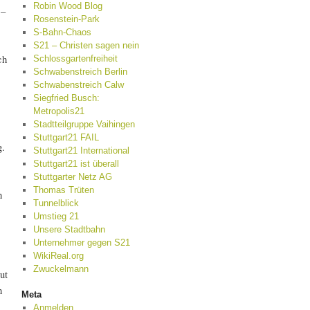
Robin Wood Blog
 –
Rosenstein-Park
S-Bahn-Chaos
S21 – Christen sagen nein
ch
Schlossgartenfreiheit
Schwabenstreich Berlin
Schwabenstreich Calw
Siegfried Busch:
Metropolis21
Stadtteilgruppe Vaihingen
Stuttgart21 FAIL
g.
Stuttgart21 International
Stuttgart21 ist überall
Stuttgarter Netz AG
Thomas Trüten
n
Tunnelblick
Umstieg 21
Unsere Stadtbahn
Unternehmer gegen S21
WikiReal.org
Zwuckelmann
ut
n
Meta
Anmelden