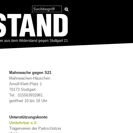
zer aus dem Widerstand gegen Stuttgart 21
Mahnwache gegen S21
Mahnwachen-Häuschen
Arnulf-Klett-Platz 1
70173 Stuttgart
Tel.: 015563932961
geöffnet 10 bis 18 Uhr
Unterstützungskonto
Umkehrbar e.V.
Trägerverein der Parkschützer