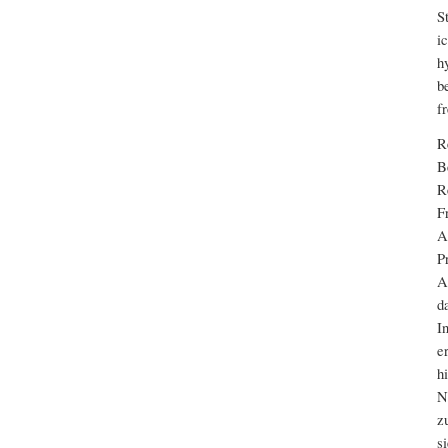
S
i
h
b
f
R
B
R
F
A
P
A
d
I
e
h
N
z
s