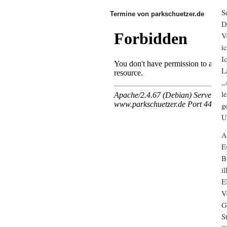
S
Termine von parkschuetzer.de
D
V
i
I
L
„
l
g
U
A
E
B
i
E
V
G
S