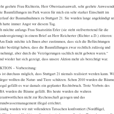
ehr geehrte Frau Richterin, Herr Oberstaatsanwalt, sehr geehrte Anwesend
ie Baumfällungen im Park waren für mich ein sehr starker Einschnitt im
erlauf der Baumaßnahmen zu Stuttgart 21. Sie wurden lange angekündigt u
ch hatte immer Angst vor diesem Tag.
ch möchte anfangs Frau Staatsrätin Erler (sie steht stellvertretend für die
andesregierung) in einem Brief an Herr Reicherter (Richter a.D.) zitieren:
Am Ende möchte ich Ihnen aber zustimmen, dass sich die Befürchtungen
eider bestätigt haben, dass die Baumfällungen zwar rechtlich zulässig und
enehmigt, aber durch die Verzögerungen sachlich nicht geboten waren.“
nd wieder hat sich gezeigt, dass unsere Aktion mehr als berechtigt war.
KTION – Vorbereitung:
s ist durchaus möglich, dass Stuttgart 21 niemals realisiert werden kann. W
ürger wollten die Natur- und Tiere schützen. Schon 2010 wurden die Bäum
llegal gefällt-es war damals ein geplanter Rechtsbruch. Trotz Verbots des
BA wurden die Bäume gefällt. Bis heute wurden die wahren
erantwortlichen nicht zur Rechenschaft gezogen und das
rundwassermanagement illegal errichtet.
tändig wurden wir mit vollendeten Tatsachen konfrontiert (Nordflügel,