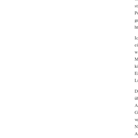
s
P
g
h
I
e
w
M
k
E
L
D
ü
A
G
v
N
A