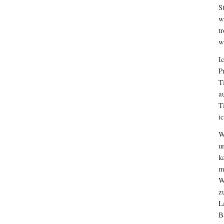
S
w
t
w
I
P
T
a
T
i
W
u
k
m
W
z
L
B