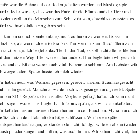
traße war die Bühne auf der Reden gehalten wurden und Musik gespielt
urde. Jeder wusste, dass war das Ende für die Bäume und die Tiere und
rotzdem wollten die Menschen zum Schutz da sein, obwohl sie wussten, es
ürde wahrscheinlich vergebens sein.
ch kam an und ich konnte anfangs nicht aufhören zu weinen. Es war im
rinzip so, als wenn ich ein todkrankes Tier von mir zum Einschläfern zum
ierarzt bringe. Ich begleite das Tier in den Tod, es soll nicht alleine bleiben
uf dem letzten Weg. Hier war es aber anders. Hier begleiteten wir gesunde
iere und die Bäume waren auch vital. Es war so schlimm. Am Liebsten wä
ch weggelaufen. Später fasste ich mich wieder.
ir haben noch was Warmes gegessen, geredet, unseren Baum ausgesucht
nd uns hingesetzt. Manchmal wurde noch was gesungen und geredet. Später
am ein ZDF-Reporter, der uns alles Mögliche gefragt hatte. Ich kann nicht
ehr sagen, was er uns fragte. Er filmte uns später, als wir uns anketteten.
ir ketteten uns um unseren Baum herum um den Bauch an. Myriam und ich
usätzlich um den Hals mit den Bügelschlössern. Wir hörten später
autsprecherdurchsagen, verstanden sie nicht richtig. Es riefen alle entweder
austopp oder sangen und pfiffen, was auch immer. Wir sahen nicht viel, de