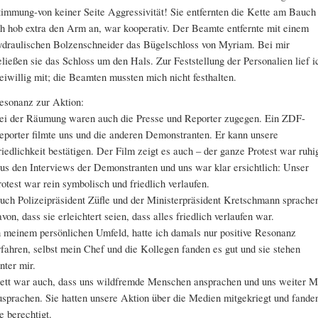
timmung-von keiner Seite Aggressivität! Sie entfernten die Kette am Bauch
ch hob extra den Arm an, war kooperativ. Der Beamte entfernte mit einem
ydraulischen Bolzenschneider das Bügelschloss von Myriam. Bei mir
eließen sie das Schloss um den Hals. Zur Feststellung der Personalien lief i
reiwillig mit; die Beamten mussten mich nicht festhalten.
esonanz zur Aktion:
ei der Räumung waren auch die Presse und Reporter zugegen. Ein ZDF-
eporter filmte uns und die anderen Demonstranten. Er kann unsere
riedlichkeit bestätigen. Der Film zeigt es auch – der ganze Protest war ruhi
us den Interviews der Demonstranten und uns war klar ersichtlich: Unser
rotest war rein symbolisch und friedlich verlaufen.
uch Polizeipräsident Züfle und der Ministerpräsident Kretschmann sprache
avon, dass sie erleichtert seien, dass alles friedlich verlaufen war.
n meinem persönlichen Umfeld, hatte ich damals nur positive Resonanz
rfahren, selbst mein Chef und die Kollegen fanden es gut und sie stehen
inter mir.
ett war auch, dass uns wildfremde Menschen ansprachen und uns weiter M
usprachen. Sie hatten unsere Aktion über die Medien mitgekriegt und fande
ie berechtigt.