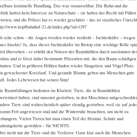
trafbare kriminelle Handlung. Das war voraussehbar. Die Bahn und die
olitik hatten kein Interesse an Naturschutz – sie haben das Recht mit Füßen
etreten, und die Polizei hat es wieder geschützt – das ist staatliches Unrecht
ttp://www.kopfbahnhof-21.de/index.php?id=1297
ch sehe schon – die Augen werden wieder verdreht – Juchtenkäfer – wegen
ines Insekts! Ja, dass dieser Juchtenkäfer im Biotop eine wichtige Rolle spie
ird übersehen – er erhöht den Nutzen der Baumhöhlen durch ausräumen de
ulms und er frisst dabei bestimmte Pilzsorten mit, die den Baum schädigen
önnten. Und in größeren Höhlen finden wieder Säugetiere und Vögel Platz.
in gewachsener Kreislauf. Und gesunde Bäume geben uns Menschen gute
uft. Jedes Lebewesen hat seinen Sinn!
ie Baumfällungen bedeuten im Klartext: Tiere, die in Baumhöhlen
berwintert haben, sind umsonst gestorben, in den Maschinen mitgeschredder
ndere Tiere sind wahrscheinlich später elendig gestorben, weil sie auf jede
ramm Fett angewiesen sind und die Winterruhe brauchten, um nicht zu
erhungern. Vielen Tieren hat man einen Teil der Heimat, Schutz und
ahrungskette gestohlen – für NICHTS.
ber nicht nur die Tiere sind die Verlierer. Ganz klar auch die Menschen.