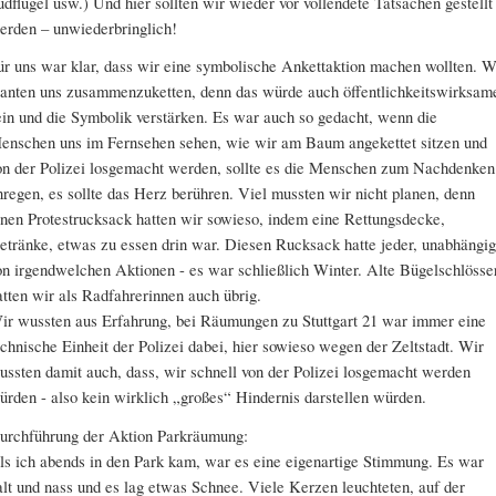
üdflügel usw.) Und hier sollten wir wieder vor vollendete Tatsachen gestellt
erden – unwiederbringlich!
ür uns war klar, dass wir eine symbolische Ankettaktion machen wollten. W
lanten uns zusammenzuketten, denn das würde auch öffentlichkeitswirksam
ein und die Symbolik verstärken. Es war auch so gedacht, wenn die
enschen uns im Fernsehen sehen, wie wir am Baum angekettet sitzen und
on der Polizei losgemacht werden, sollte es die Menschen zum Nachdenken
nregen, es sollte das Herz berühren. Viel mussten wir nicht planen, denn
inen Protestrucksack hatten wir sowieso, indem eine Rettungsdecke,
etränke, etwas zu essen drin war. Diesen Rucksack hatte jeder, unabhängig
on irgendwelchen Aktionen - es war schließlich Winter. Alte Bügelschlösse
atten wir als Radfahrerinnen auch übrig.
ir wussten aus Erfahrung, bei Räumungen zu Stuttgart 21 war immer eine
echnische Einheit der Polizei dabei, hier sowieso wegen der Zeltstadt. Wir
ussten damit auch, dass, wir schnell von der Polizei losgemacht werden
ürden - also kein wirklich „großes“ Hindernis darstellen würden.
urchführung der Aktion Parkräumung:
ls ich abends in den Park kam, war es eine eigenartige Stimmung. Es war
alt und nass und es lag etwas Schnee. Viele Kerzen leuchteten, auf der