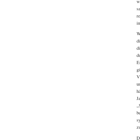
w
s
r
i
W
d
d
d
E
g
V
u
h
J
„
b
s
z
D