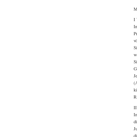
M
I
I
P
v
S
w
S
G
J
(
k
R
I
I
d
J
d