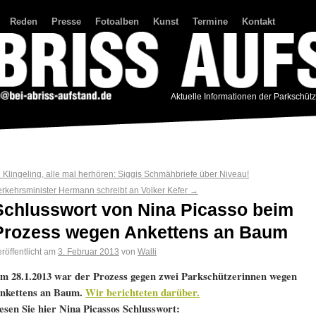
Reden
Presse
Fotoalben
Kunst
Termine
Kontakt
Aktuelle Informationen der Parkschüt
←
Klingeling, alle mal herhören: Siggis Schmähbriefe über Niveau!
erkehrsminister Hermann schreibt an Volker Kefer
→
Schlusswort von Nina Picasso beim
Prozess wegen Ankettens an Baum
röffentlicht am
3. Februar 2013
von
Walli
m 28.1.2013 war der Prozess gegen zwei Parkschützerinnen wegen
nkettens an Baum.
Wir berichteten darüber.
esen Sie hier Nina Picassos Schlusswort: