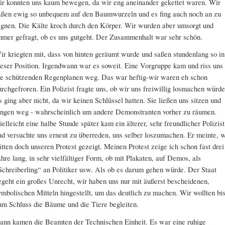
ir konnten uns kaum bewegen, da wir eng aneinander gekettet waren. Wir
aßen ewig so unbequem auf den Baumwurzeln und es fing auch noch an zu
egnen. Die Kälte kroch durch den Körper. Wir wurden aber umsorgt und
mmer gefragt, ob es uns gutgeht. Der Zusammenhalt war sehr schön.
ir kriegten mit, dass von hinten geräumt wurde und saßen stundenlang so in
ieser Position. Irgendwann war es soweit. Eine Vorgruppe kam und riss uns
ie schützenden Regenplanen weg. Das war heftig-wir waren eh schon
urchgefroren. Ein Polizist fragte uns, ob wir uns freiwillig losmachen würde
s ging aber nicht, da wir keinen Schlüssel hatten. Sie ließen uns sitzen und
ingen weg - wahrscheinlich um andere Demonstranten vorher zu räumen.
ielleicht eine halbe Stunde später kam ein älterer, sehr freundlicher Polizist
nd versuchte uns erneut zu überreden, uns selber loszumachen. Er meinte, w
ätten doch unseren Protest gezeigt. Meinen Protest zeige ich schon fast drei
ahre lang, in sehr vielfältiger Form, ob mit Plakaten, auf Demos, als
Schreiberling“ an Politiker usw. Als ob es darum gehen würde. Der Staat
egeht ein großes Unrecht, wir haben uns nur mit äußerst bescheidenen,
ymbolischen Mitteln hingestellt, um das deutlich zu machen. Wir wollten bi
um Schluss die Bäume und die Tiere begleiten.
ann kamen die Beamten der Technischen Einheit. Es war eine ruhige