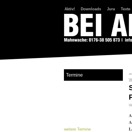
Aktiv!
Downloads
Jura
Texte
Bei Abriss Aufstand
Termine
V
Ve
A
A
L
weitere Termine