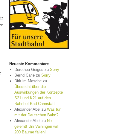
ir
er
Neueste Kommentare
Dorothea Geiges
zu
Sorry
r
Bernd Carle
zu
Sorry
Dirk im Masche
zu
Übersicht über die
Auswirkungen der Konzepte
S21 und K21 auf den
Bahnhof Bad Cannstatt
Alexander Abel
zu
Was tun
mit der Deutschen Bahn?
Alexander Abel
zu
Nix
gelernt! Uni Vaihingen will
200 Bäume fällen!