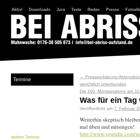
Aktiv!
Downloads
Jura
Texte
Reden
Presse
Fotoal
Bei Abriss Aufstand
←
Presseerklärung Aktionsbün
Termine
gerichtlich unterbunden
Die 160. Montagsdemo am 11.
Was für ein Tag
Veröffentlicht am
7. Februar 2
Weiterhin skeptisch bleibe
mal üben und mitsingen!
http://www.youtube.com
weitere Termine