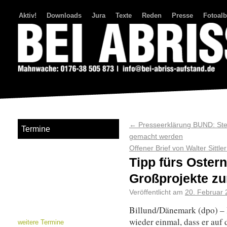
Aktiv!
Downloads
Jura
Texte
Reden
Presse
Fotoal
Bei Abriss Aufstand
←
Presseerklärung BUND: Steu
Termine
gemacht werden
Offener Brief von Walter Sittl
Tipp fürs Ostern
Großprojekte zu
Veröffentlicht am
20. Februar
Billund/Dänemark (dpo) – 
wieder einmal, dass er auf d
weitere Termine