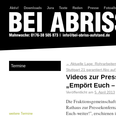
Aktiv!
Downloads
Jura
Texte
Reden
Presse
Fotoal
Bei Abriss Aufstand
←
Aktuelle Lage: Rohrarbeiten
Termine
Stuttgart 21 garantiert Abo auf
Videos zur Pres
„Empört Euch – 
Veröffentlicht am
5. April 2013
Die Fraktionsgemeinschaft
Rathaus zur Pressekonfern
Euch-weiter!", erschienen
weitere Termine