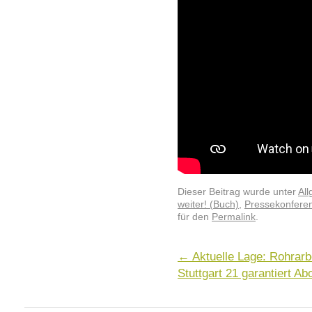
Dieser Beitrag wurde unter
Al
weiter! (Buch)
,
Pressekonfere
für den
Permalink
.
←
Aktuelle Lage: Rohrarbe
Stuttgart 21 garantiert Ab