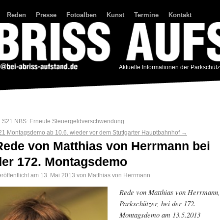
Reden
Presse
Fotoalben
Kunst
Termine
Kontakt
Aktuelle Informationen der Parkschüt
←
S21 NBS: Erneute Steuergeldverschwendung
21 Montagsdemo ab 10.6. wieder vor dem Stuttgarter Hauptbahnhof
→
Rede von Matthias von Herrmann bei
der 172. Montagsdemo
röffentlicht am
13. Mai 2013
von
Matthias von Herrmann
Rede von Matthias von Herrmann,
Parkschützer, bei der 172.
Montagsdemo am 13.5.2013