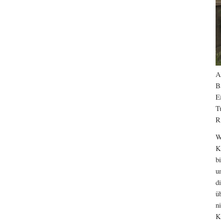
A
B
E
T
R
W
K
b
u
d
ü
n
K