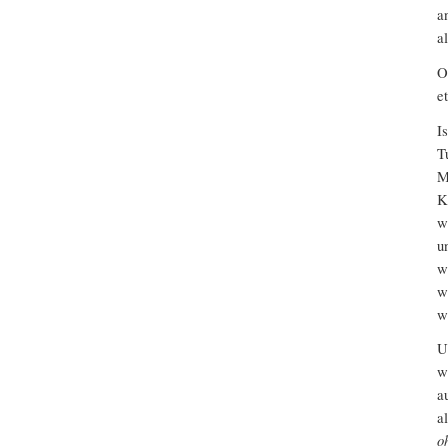
a
a
O
e
I
T
M
K
w
u
w
w
w
U
w
a
a
o