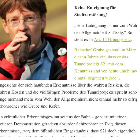
Keine Enteignung für
Stadtzerstörung!
„Eine Enteignung ist nur zum Woh
der Allgemeinheit zulässig.“ So
steht es in
Art. 14 Grundgesetz
.
Bahnchef Grube gestand im März
diesen Jahres ein, dass er das
Tunnelprojekt S21 mit dem
Kenntnisstand von heute „nicht no
einmal beginnen würde“
.
ngesichts der sich häufenden Erkenntnisse über die wahren Risiken, die
ahren Kosten und die vielfältigen Probleme des Tunnelprojekts spricht scho
ange niemand mehr vom Wohl der Allgemeinheit, nicht einmal mehr so eifri
chönredner wie Grube und Kefer.
in erfreulicher Erkenntnisgewinn seitens der Bahn – gepaart mit einer
eiteren Demonstration geradezu absurder Schizophrenie:
Trotz
dieser
rkenntnisse,
trotz
dem öffentlichen Eingeständnis, dass S21 doch eigentlich