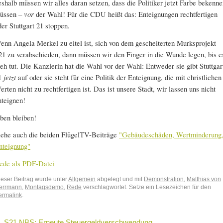
eshalb müssen wir alles daran setzen, dass die Politiker jetzt Farbe bekenn
üssen –
vor
der Wahl! Für die CDU heißt das: Enteignungen rechtfertigen
der Stuttgart 21 stoppen.
enn Angela Merkel zu eitel ist, sich von dem gescheiterten Murksprojekt
21 zu verabschieden, dann müssen wir den Finger in die Wunde legen, bis e
eh tut. Die Kanzlerin hat die Wahl vor der Wahl: Entweder sie gibt Stuttgar
1
jetzt
auf oder sie steht für eine Politik der Enteignung, die mit christlichen
erten nicht zu rechtfertigen ist. Das ist unsere Stadt, wir lassen uns nicht
nteignen!
ben bleiben!
iehe auch die beiden FlügelTV-Beiträge
"Gebäudeschäden, Wertminderung
nteignung"
ede als PDF-Datei
ieser Beitrag wurde unter
Allgemein
abgelegt und mit
Demonstration
,
Matthias von
errmann
,
Montagsdemo
,
Rede
verschlagwortet. Setze ein Lesezeichen für den
ermalink
.
←
S21 NBS: Erneute Steuergeldverschwendung