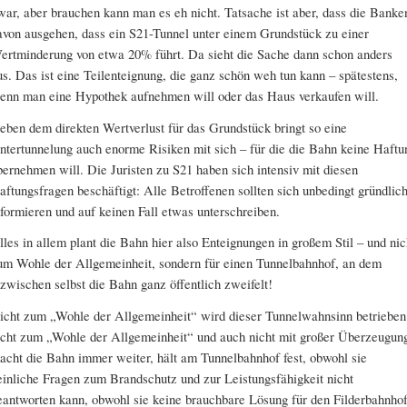
war, aber brauchen kann man es eh nicht. Tatsache ist aber, dass die Banke
avon ausgehen, dass ein S21-Tunnel unter einem Grundstück zu einer
ertminderung von etwa 20% führt. Da sieht die Sache dann schon anders
us. Das ist eine Teilenteignung, die ganz schön weh tun kann – spätestens,
enn man eine Hypothek aufnehmen will oder das Haus verkaufen will.
eben dem direkten Wertverlust für das Grundstück bringt so eine
ntertunnelung auch enorme Risiken mit sich – für die die Bahn keine Haftu
bernehmen will. Die Juristen zu S21 haben sich intensiv mit diesen
aftungsfragen beschäftigt: Alle Betroffenen sollten sich unbedingt gründlic
nformieren und auf keinen Fall etwas unterschreiben.
lles in allem plant die Bahn hier also Enteignungen in großem Stil – und nic
um Wohle der Allgemeinheit, sondern für einen Tunnelbahnhof, an dem
nzwischen selbst die Bahn ganz öffentlich zweifelt!
icht zum „Wohle der Allgemeinheit“ wird dieser Tunnelwahnsinn betrieben
icht zum „Wohle der Allgemeinheit“ und auch nicht mit großer Überzeugun
acht die Bahn immer weiter, hält am Tunnelbahnhof fest, obwohl sie
einliche Fragen zum Brandschutz und zur Leistungsfähigkeit nicht
eantworten kann, obwohl sie keine brauchbare Lösung für den Filderbahnho