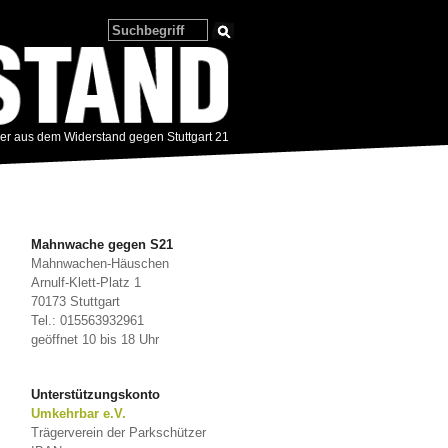
zer aus dem Widerstand gegen Stuttgart 21
Mahnwache gegen S21
Mahnwachen-Häuschen
Arnulf-Klett-Platz 1
70173 Stuttgart
Tel.: 015563932961
geöffnet 10 bis 18 Uhr
Unterstützungskonto
Umkehrbar e.V.
Trägerverein der Parkschützer