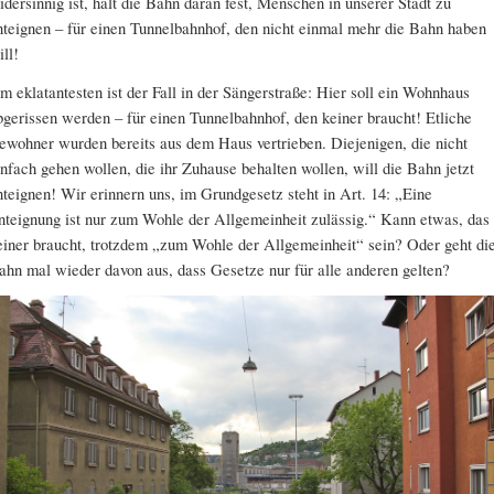
idersinnig ist, hält die Bahn daran fest, Menschen in unserer Stadt zu
nteignen – für einen Tunnelbahnhof, den nicht einmal mehr die Bahn haben
ill!
m eklatantesten ist der Fall in der Sängerstraße:
Hier soll ein Wohnhaus
bgerissen werden – für einen Tunnelbahnhof, den keiner braucht! Etliche
ewohner wurden bereits aus dem Haus vertrieben. Diejenigen, die nicht
infach gehen wollen, die ihr Zuhause behalten wollen, will die Bahn jetzt
nteignen! Wir erinnern uns, im Grundgesetz steht in Art. 14: „Eine
nteignung ist nur zum Wohle der Allgemeinheit zulässig.“ Kann etwas, das
einer braucht, trotzdem „zum Wohle der Allgemeinheit“ sein? Oder geht di
ahn mal wieder davon aus, dass Gesetze nur für alle anderen gelten?