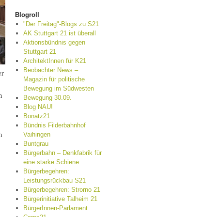
Blogroll
"Der Freitag"-Blogs zu S21
AK Stuttgart 21 ist überall
Aktionsbündnis gegen
Stuttgart 21
ArchitektInnen für K21
Beobachter News –
er
Magazin für politische
Bewegung im Südwesten
n
Bewegung 30.09.
Blog NAU!
Bonatz21
Bündnis Filderbahnhof
m
Vaihingen
Buntgrau
Bürgerbahn – Denkfabrik für
eine starke Schiene
Bürgerbegehren:
Leistungsrückbau S21
Bürgerbegehren: Strorno 21
Bürgerinitiative Talheim 21
BürgerInnen-Parlament