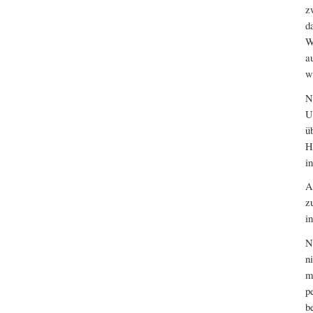
z
d
W
a
w
N
U
ü
H
i
A
z
i
N
n
m
p
b