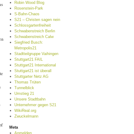
Robin Wood Blog
as
Rosenstein-Park
S-Bahn-Chaos
S21 – Christen sagen nein
Schlossgartenfreiheit
Schwabenstreich Berlin
Schwabenstreich Calw
en
Siegfried Busch:
Metropolis21
Stadtteilgruppe Vaihingen
Stuttgart21 FAIL
Stuttgart21 International
Stuttgart21 ist überall
te
Stuttgarter Netz AG
Thomas Trüten
e
Tunnelblick
Umstieg 21
Unsere Stadtbahn
n
Unternehmer gegen S21
WikiReal.org
Zwuckelmann
pf
Meta
Anmelden