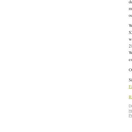
d
m
o
W
S
w
2
W
e
O
S
E
R
D
H
P