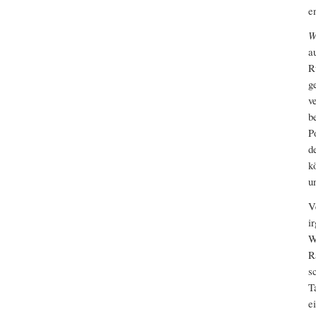
e
W
a
R
g
v
b
P
d
k
u
V
i
W
R
s
T
e