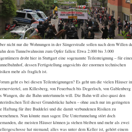
ber nicht nur die Wohnungen in der Sängerstraße sollen nach dem Willen d
ahn dem Tunnelwahnsinn zum Opfer fallen: Etwa 2.000 bis 3.000
igentümern droht hier in Stuttgart eine sogenannte Teilenteignung – für eine
unnelbahnhof, dessen Fertigstellung angesichts der enormen technischen
isiken mehr als fraglich ist.
orum geht es bei diesen Teilenteignungen? Es geht um die vielen Häuser i
ernerviertel, am Killesberg, von Feuerbach bis Degerloch, von Gablenberg
is Wangen, die die Bahn untertunneln will. Die Bahn will also quasi den
nterirdischen Teil dieser Grundstücke haben – ohne auch nur im geringsten
ie Haftung für ihre Buddelei und die damit verbundenen Risiken zu
bernehmen. Nun könnte man sagen: Die Untertunnelung stört doch
iemanden, die meisten Häuser können ja stehen bleiben und mehr als zwei
ellergeschosse hat niemand; alles was unter dem Keller ist, gehört einem