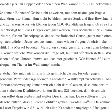
ntweder jetzt zu stoppen oder eben einen Wahlkampf
mit
S21 zu bekommen
ir
können Bahnchef Grube nicht anweisen, mit dem unsinnigen Projekt
ufzuhören,
wir
können ihm nicht befehlen, unsere Stadt und ihre Bewohner i
uhe zu lassen. Aber wir können jeden CDU-Kandidaten fragen, ob er es fü
erechtfertigt hält, dass Bürger enteignet werden, dass Menschen ihr Zuhaus
erlieren, für ein Tunnelprojekt, das selbst Bahnchef Grube „nicht noch einm
eginnen würde“. Jeder von uns kann immer wieder fragen, ob christliche
olitik à la Merkel bedeutet, Menschen zu enteignen für einen Tunnelbahnhof
en keiner braucht. Wir können die Frage oft, laut und öffentlich stellen. Wir
önnen auf das Unrecht hinweisen, das hier geschieht. Wir können S21 zum
nbequemen Thema im Wahlkampf machen!
erstehen Sie mich nicht falsch: Es geht nicht darum, für oder gegen
rgendeine Partei oder irgendeinen Kandidaten Wahlkampf zu betreiben. Als
iderstandsbewegung können wir eh nicht darauf setzen, dass eine der im
aum stehenden Koalitionsvarianten für uns S21 beendet, da müssen wir
chon selbst dran bleiben und weiter Druck machen. Dazu sollten wir die
atsache nutzen, dass all diese Politiker gewählt werden
wollen
. Da kommt
in Loser-Projekt wie S21 wirklich allen Kandidaten ungelegen. Und genau