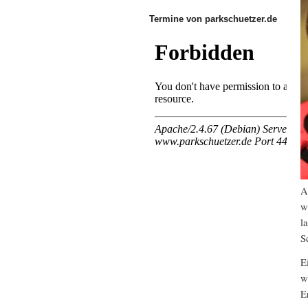
Termine von parkschuetzer.de
A
w
l
S
E
w
E