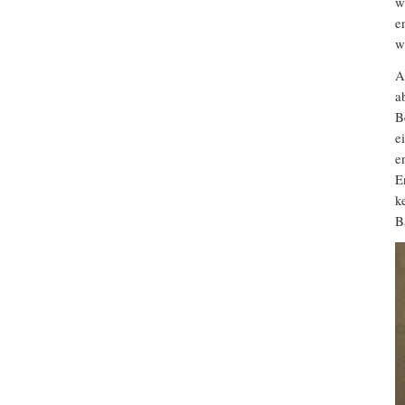
w
e
w
A
a
B
e
e
E
k
B