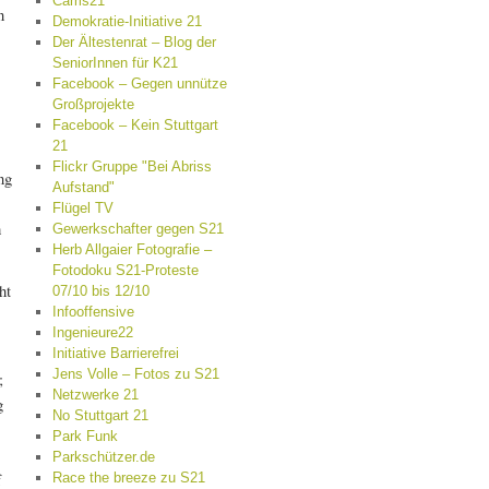
Cams21
n
Demokratie-Initiative 21
Der Ältestenrat – Blog der
SeniorInnen für K21
Facebook – Gegen unnütze
Großprojekte
Facebook – Kein Stuttgart
21
Flickr Gruppe "Bei Abriss
ng
Aufstand"
Flügel TV
h
Gewerkschafter gegen S21
Herb Allgaier Fotografie –
Fotodoku S21-Proteste
ht
07/10 bis 12/10
Infooffensive
Ingenieure22
Initiative Barrierefrei
Jens Volle – Fotos zu S21
;
Netzwerke 21
g
No Stuttgart 21
Park Funk
Parkschützer.de
f
Race the breeze zu S21