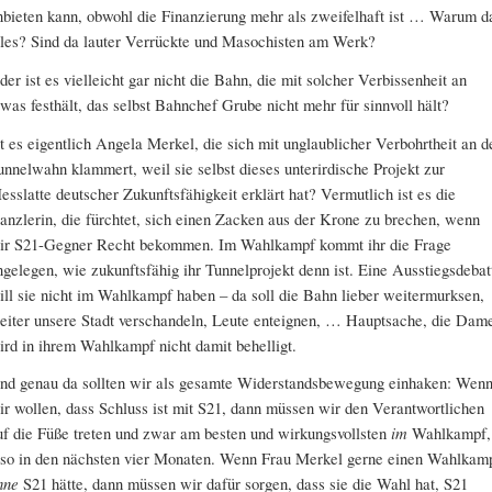
nbieten kann, obwohl die Finanzierung mehr als zweifelhaft ist … Warum d
lles? Sind da lauter Verrückte und Masochisten am Werk?
der ist es vielleicht gar nicht die Bahn, die mit solcher Verbissenheit an
twas festhält, das selbst Bahnchef Grube nicht mehr für sinnvoll hält?
st es eigentlich Angela Merkel, die sich mit unglaublicher Verbohrtheit an d
unnelwahn klammert, weil sie selbst dieses unterirdische Projekt zur
esslatte deutscher Zukunftsfähigkeit erklärt hat? Vermutlich ist es die
anzlerin, die fürchtet, sich einen Zacken aus der Krone zu brechen, wenn
ir S21-Gegner Recht bekommen. Im Wahlkampf kommt ihr die Frage
ngelegen, wie zukunftsfähig ihr Tunnelprojekt denn ist. Eine Ausstiegsdebat
ill sie nicht im Wahlkampf haben – da soll die Bahn lieber weitermurksen,
eiter unsere Stadt verschandeln, Leute enteignen, … Hauptsache, die Dam
ird in ihrem Wahlkampf nicht damit behelligt.
nd genau da sollten wir als gesamte Widerstandsbewegung einhaken: Wen
ir wollen, dass Schluss ist mit S21, dann müssen wir den Verantwortlichen
uf die Füße treten und zwar am besten und wirkungsvollsten
im
Wahlkampf,
lso in den nächsten vier Monaten. Wenn Frau Merkel gerne einen Wahlkam
hne
S21 hätte, dann müssen wir dafür sorgen, dass sie die Wahl hat, S21