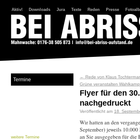
Aktiv!
Downloads
Jura
Texte
Reden
Presse
Fotoal
Bei Abriss Aufstand
←
Rede von Klaus Tochterman
Termine
Grüne veranstalten Wahlkampf
Flyer für den 30
nachgedruckt
Veröffentlicht am
18. Septemb
Wir hatten an den vergang
September) jeweils 10.000 
an Sie ausgegeben für die B
weitere Termine