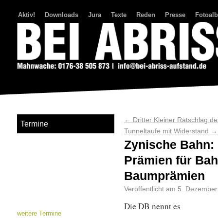
Aktiv!
Downloads
Jura
Texte
Reden
Presse
Fotoal
Bei Abriss Aufstand
←
Dritter Kleiner Ratschlag 
Termine
Tunneltaufe mit Widerstand
→
Zynische Bahn:
Prämien für Bah
Baumprämien
Veröffentlicht am
5. Dezember
Die DB nennt es
weitere Termine