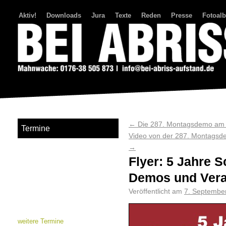
Aktiv!
Downloads
Jura
Texte
Reden
Presse
Fotoal
Bei Abriss Aufstand
←
Die 287. Montagsdemo am 
Termine
Video von der 287. Montagsde
→
Flyer: 5 Jahre 
Demos und Vera
Veröffentlicht am
7. Septembe
weitere Termine