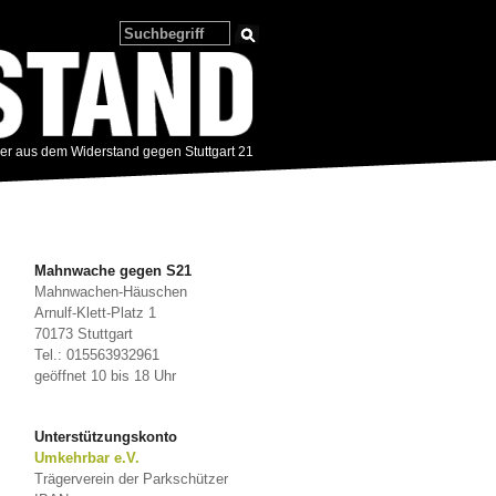
zer aus dem Widerstand gegen Stuttgart 21
Mahnwache gegen S21
Mahnwachen-Häuschen
Arnulf-Klett-Platz 1
70173 Stuttgart
Tel.: 015563932961
geöffnet 10 bis 18 Uhr
Unterstützungskonto
Umkehrbar e.V.
Trägerverein der Parkschützer