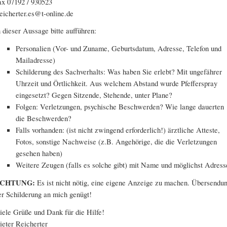
ax 07192 / 930523
eicherter.es@t-online.de
n dieser Aussage bitte aufführen:
Personalien (Vor- und Zuname, Geburtsdatum, Adresse, Telefon und
Mailadresse)
Schilderung des Sachverhalts: Was haben Sie erlebt? Mit ungefährer
Uhrzeit und Örtlichkeit. Aus welchem Abstand wurde Pfefferspray
eingesetzt? Gegen Sitzende, Stehende, unter Plane?
Folgen: Verletzungen, psychische Beschwerden? Wie lange dauerten
die Beschwerden?
Falls vorhanden: (ist nicht zwingend erforderlich!) ärztliche Atteste,
Fotos, sonstige Nachweise (z.B. Angehörige, die die Verletzungen
gesehen haben)
Weitere Zeugen (falls es solche gibt) mit Name und möglichst Adress
CHTUNG:
Es ist nicht nötig, eine eigene Anzeige zu machen. Übersendu
er Schilderung an mich genügt!
iele Grüße und Dank für die Hilfe!
ieter Reicherter