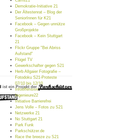
Cams21
Demokratie-Initiative 21
Der Ältestenrat – Blog der
SeniorInnen für K21
Facebook – Gegen unnütze
Großprojekte
Facebook – Kein Stuttgart
21
Flickr Gruppe "Bei Abriss
Aufstand"
Flügel TV
Gewerkschafter gegen S21
Herb Allgaier Fotografie –
Fotodoku S21-Proteste
07/10 bis 12/10
d
ist ein Projekt der
Infooffensive
Ingenieure22
Initiative Barrierefrei
Jens Volle – Fotos zu S21
Netzwerke 21
No Stuttgart 21
Park Funk
Parkschützer.de
Race the breeze zu S21