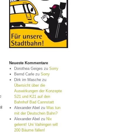
Neueste Kommentare
Dorothea Geiges
zu
Sorry
Bernd Carle
zu
Sorry
Dirk im Masche
zu
Übersicht über die
Auswirkungen der Konzepte
e
S21 und K21 auf den
Bahnhof Bad Cannstatt
ng
Alexander Abel
zu
Was tun
mit der Deutschen Bahn?
Alexander Abel
zu
Nix
gelernt! Uni Vaihingen will
200 Bäume fällen!