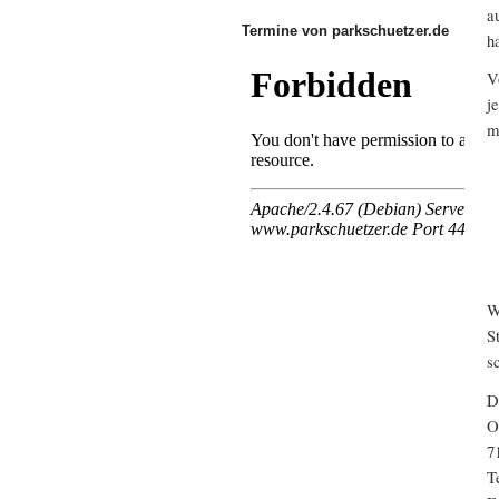
a
Termine von parkschuetzer.de
h
V
j
m
W
S
s
D
O
7
T