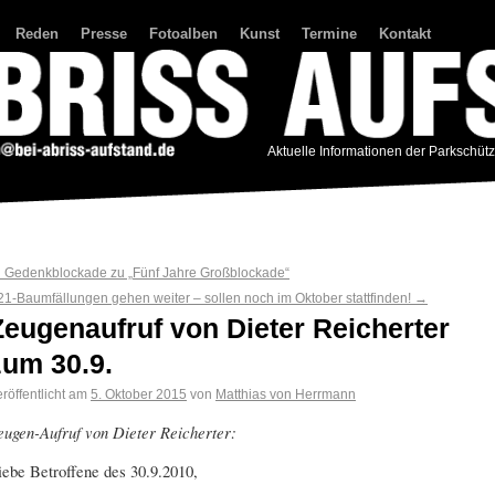
Reden
Presse
Fotoalben
Kunst
Termine
Kontakt
Aktuelle Informationen der Parkschüt
←
Gedenkblockade zu „Fünf Jahre Großblockade“
21-Baumfällungen gehen weiter – sollen noch im Oktober stattfinden!
→
Zeugenaufruf von Dieter Reicherter
zum 30.9.
röffentlicht am
5. Oktober 2015
von
Matthias von Herrmann
eugen-Aufruf von Dieter Reicherter:
iebe Betroffene des 30.9.2010,