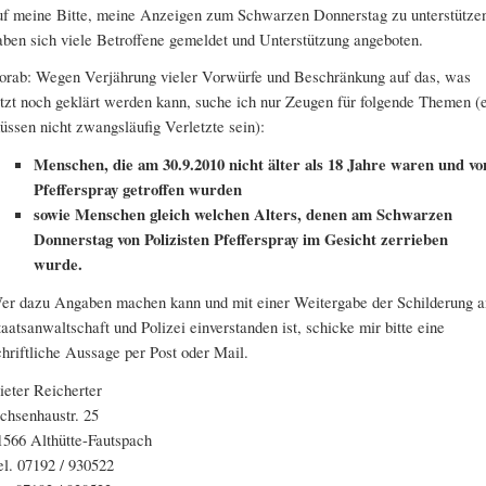
uf meine Bitte, meine Anzeigen zum Schwarzen Donnerstag zu unterstütze
aben sich viele Betroffene gemeldet und Unterstützung angeboten.
orab: Wegen Verjährung vieler Vorwürfe und Beschränkung auf das, was
etzt noch geklärt werden kann, suche ich nur Zeugen für folgende Themen (
üssen nicht zwangsläufig Verletzte sein):
Menschen, die am 30.9.2010 nicht älter als 18 Jahre waren und vo
Pfefferspray getroffen wurden
sowie Menschen gleich welchen Alters, denen am Schwarzen
Donnerstag von Polizisten Pfefferspray im Gesicht zerrieben
wurde.
er dazu Angaben machen kann und mit einer Weitergabe der Schilderung a
taatsanwaltschaft und Polizei einverstanden ist, schicke mir bitte eine
chriftliche Aussage per Post oder Mail.
ieter Reicherter
chsenhaustr. 25
1566 Althütte-Fautspach
el. 07192 / 930522