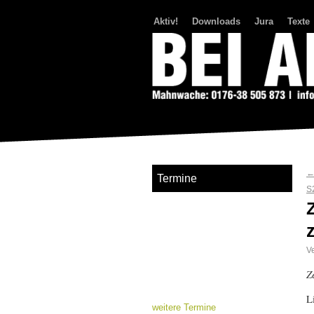
Aktiv!
Downloads
Jura
Texte
Bei Abriss Aufstand
Termine
S
Ve
Z
L
weitere Termine