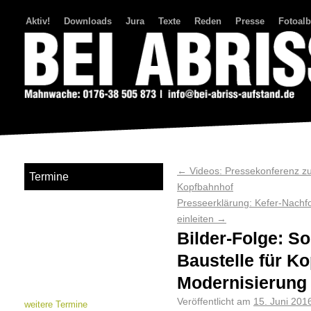
Aktiv!
Downloads
Jura
Texte
Reden
Presse
Fotoal
Bei Abriss Aufstand
←
Videos: Pressekonferenz z
Termine
Kopfbahnhof
Presseerklärung: Kefer-Nachf
einleiten
→
Bilder-Folge: So
Baustelle für K
Modernisierung
Veröffentlicht am
15. Juni 201
weitere Termine