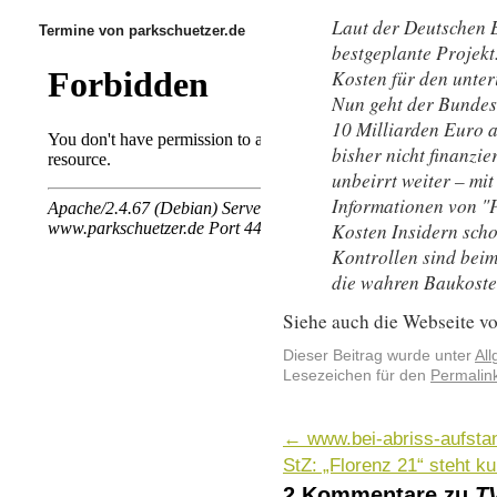
Laut der Deutschen B
Termine von parkschuetzer.de
bestgeplante Projekt.
Kosten für den unter
Nun geht der Bundes
10 Milliarden Euro a
bisher nicht finanzie
unbeirrt weiter – mi
Informationen von "
Kosten Insidern sch
Kontrollen sind bei
die wahren Baukosten
Siehe auch die Webseite v
Dieser Beitrag wurde unter
Al
Lesezeichen für den
Permalin
←
www.bei-abriss-aufstan
StZ: „Florenz 21“ steht 
2 Kommentare zu
T