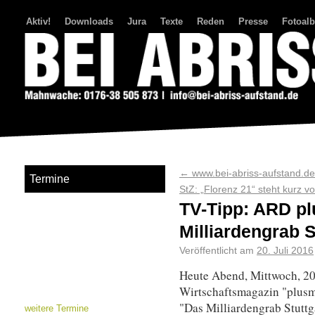
Aktiv!
Downloads
Jura
Texte
Reden
Presse
Fotoal
Bei Abriss Aufstand
←
www.bei-abriss-aufstand.de 
Termine
StZ: „Florenz 21“ steht kurz 
TV-Tipp: ARD p
Milliardengrab S
Veröffentlicht am
20. Juli 2016
Heute Abend, Mittwoch, 20
Wirtschaftsmagazin "plusmi
"Das Milliardengrab Stuttg
weitere Termine