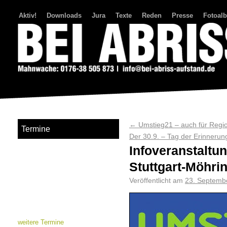
Aktiv!
Downloads
Jura
Texte
Reden
Presse
Fotoal
Bei Abriss Aufstand
←
Umstieg21 – auch für Regio
Termine
Der 30.9. – Tag der Erinneru
Infoveranstaltu
Stuttgart-Möhri
Veröffentlicht am
23. Septemb
weitere Termine