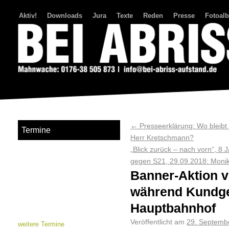
Aktiv!
Downloads
Jura
Texte
Reden
Presse
Fotoal
Bei Abriss Aufstand
←
Presseerklärung: Wo bleibt d
Termine
Herr Kretschmann?
„Blick zurück – nach vorn“, 
gegen S21, 29.09.2018: Mon
Banner-Aktion 
während Kundge
Hauptbahnhof
Veröffentlicht am
29. Septemb
weitere Termine