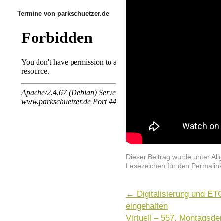
Termine von parkschuetzer.de
Dieser Beitrag wurde unter
Al
Lesezeichen für den
Permalin
←
Digitalisierung und ET
eingehalten
Virtuell – 557. Montagsd