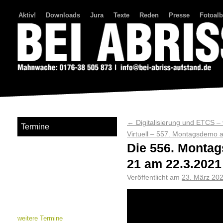
Aktiv!
Downloads
Jura
Texte
Reden
Presse
Fotoal
Bei Abriss Aufstand
←
Digitalisierung und ETCS –
Termine
Virtuell – 557. Montagsdemo 
Die 556. Montag
21 am 22.3.2021
Veröffentlicht am
23. März 20
weitere Termine