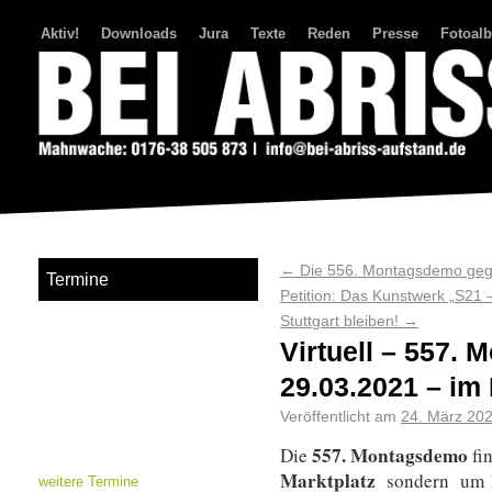
Aktiv!
Downloads
Jura
Texte
Reden
Presse
Fotoal
Bei Abriss Aufstand
←
Die 556. Montagsdemo gege
Termine
Petition: Das Kunstwerk „S21 
Stuttgart bleiben!
→
Virtuell – 557.
29.03.2021 – im
Veröffentlicht am
24. März 20
557. Montagsdemo
Die
fi
Marktplatz
sondern um 
weitere Termine