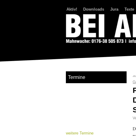
Aktiv!
Downloads
Jura
Texte
Bei Abriss Aufstand
Termine
G
Ve
D
weitere Termine
n