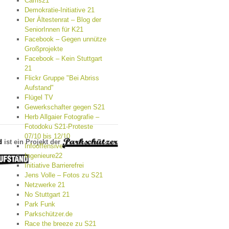
Cams21
Demokratie-Initiative 21
Der Ältestenrat – Blog der
SeniorInnen für K21
Facebook – Gegen unnütze
Großprojekte
Facebook – Kein Stuttgart
21
Flickr Gruppe "Bei Abriss
Aufstand"
Flügel TV
Gewerkschafter gegen S21
Herb Allgaier Fotografie –
Fotodoku S21-Proteste
07/10 bis 12/10
d
ist ein Projekt der
Infooffensive
Ingenieure22
Initiative Barrierefrei
Jens Volle – Fotos zu S21
Netzwerke 21
No Stuttgart 21
Park Funk
Parkschützer.de
Race the breeze zu S21