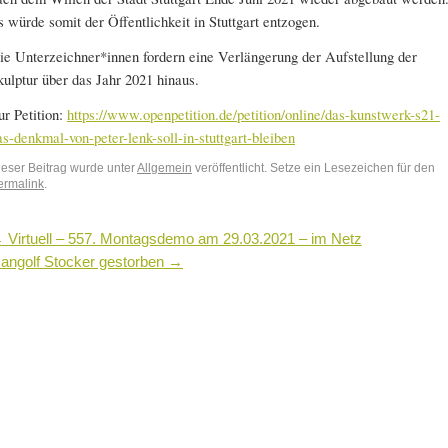
s würde somit der Öffentlichkeit in Stuttgart entzogen.
ie Unterzeichner*innen fordern eine Verlängerung der Aufstellung der
kulptur über das Jahr 2021 hinaus.
ur Petition:
https://www.openpetition.de/petition/online/das-kunstwerk-s21-
as-denkmal-von-peter-lenk-soll-in-stuttgart-bleiben
ieser Beitrag wurde unter
Allgemein
veröffentlicht. Setze ein Lesezeichen für den
ermalink
.
←
Virtuell – 557. Montagsdemo am 29.03.2021 – im Netz
angolf Stocker gestorben
→