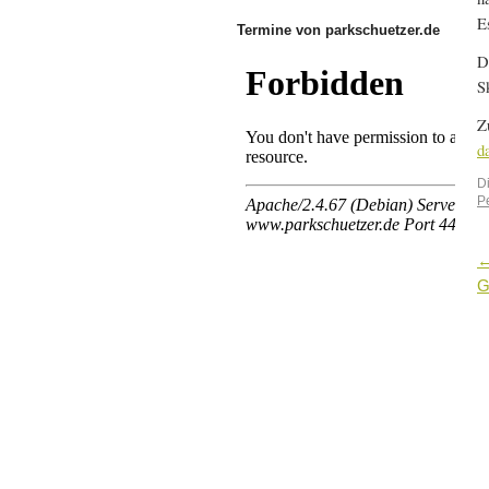
E
Termine von parkschuetzer.de
D
S
Z
d
D
P
G