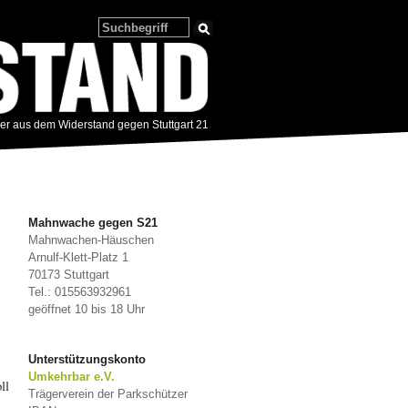
zer aus dem Widerstand gegen Stuttgart 21
Mahnwache gegen S21
Mahnwachen-Häuschen
Arnulf-Klett-Platz 1
70173 Stuttgart
Tel.: 015563932961
geöffnet 10 bis 18 Uhr
Unterstützungskonto
Umkehrbar e.V.
ll
Trägerverein der Parkschützer
.