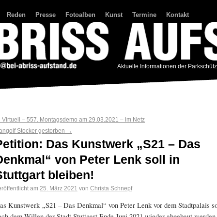
Reden
Presse
Fotoalben
Kunst
Termine
Kontakt
Aktuelle Informationen der Parkschüt
←
Virtuell – 557. Montagsdemo am 29.03.2021 – im Netz
angolf Stocker gestorben
→
Petition: Das Kunstwerk „S21 – Das
Denkmal“ von Peter Lenk soll in
Stuttgart bleiben!
röffentlicht am
25. März 2021
von
Christa Schnepf
as Kunstwerk „S21 – Das Denkmal“ von Peter Lenk vor dem Stadtpalais so
ach dem Willen der Stadt Stuttgart Ende Juni 2021 wieder abgebaut werden