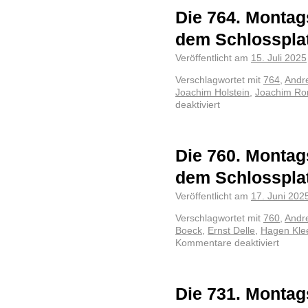
Die 764. Montag
dem Schlosspla
Veröffentlicht am
15. Juli 2025
Verschlagwortet mit
764
,
Andr
Joachim Holstein
,
Joachim Ro
deaktiviert
Die 760. Montag
dem Schlosspla
Veröffentlicht am
17. Juni 202
Verschlagwortet mit
760
,
Andr
Boeck
,
Ernst Delle
,
Hagen Kle
Kommentare deaktiviert
Die 731. Montag