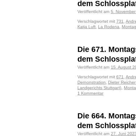
dem Schlosspla
Veröffentlicht am
5. November
Verschlagwortet mit
731
,
Andr
Katja Luft
,
La Rodena
,
Monta
Die 671. Montag
dem Schlosspla
Veröffentlicht am
15. August 2
Verschlagwortet mit
671
,
Andr
Demonstration
,
Dieter Reicher
Landgerichts Stuttgart)
,
Mont
1 Kommentar
Die 664. Montag
dem Schlosspla
Veröffentlicht am
27. Juni 202