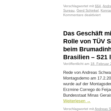
Verschlagwortet mit
664
,
Andr
Sureau
,
Gerd Schinkel
,
Konrad
Kommentare deaktiviert
Das Geschäft mit
Rolle von TÜV 
beim Brumadin
Brasilien – S21 
Veröffentlicht am
18. Februar
Rede von Andreas Schwab,
Montagsdemo am 17.2.202
wurde auf der Montagsde
Erzmine Corrego do Feija
Bundesstaat Minas Gerais
Weiterlesen
→
Verschlagwortet mit
Andreas 