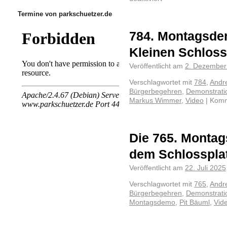
Termine von parkschuetzer.de
784. Montagsde
Kleinen Schloss
Veröffentlicht am
2. Dezember
Verschlagwortet mit
784
,
Andr
Bürgerbegehren
,
Demonstrati
Markus Wimmer
,
Video
|
Komm
Die 765. Montag
dem Schlosspla
Veröffentlicht am
22. Juli 2025
Verschlagwortet mit
765
,
Andr
Bürgerbegehren
,
Demonstrati
Montagsdemo
,
Pit Bäuml
,
Vid