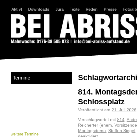
Aktiv!
Downloads
Jura
Texte
Reden
Presse
Fotoal
Bei Abriss Aufstand
Schlagwortarch
Termine
814. Montagsde
Schlossplatz
Veröffentlicht am
21. Juli 2026
Verschlagwortet mit
814
,
Andr
Reicherter (ehem. Vorsitzender
Montagsdemo
,
Steffen Siegel
weitere Termine
deaktiviert