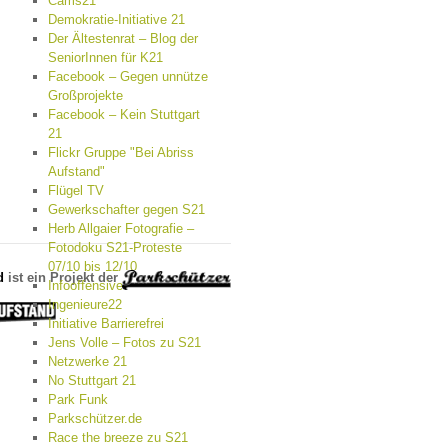
Cams21
Demokratie-Initiative 21
Der Ältestenrat – Blog der
SeniorInnen für K21
Facebook – Gegen unnütze
Großprojekte
Facebook – Kein Stuttgart
21
Flickr Gruppe "Bei Abriss
Aufstand"
Flügel TV
Gewerkschafter gegen S21
Herb Allgaier Fotografie –
Fotodoku S21-Proteste
07/10 bis 12/10
d
ist ein Projekt der
Infooffensive
Ingenieure22
Initiative Barrierefrei
Jens Volle – Fotos zu S21
Netzwerke 21
No Stuttgart 21
Park Funk
Parkschützer.de
Race the breeze zu S21