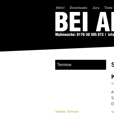
Aktiv!
Downloads
Jura
Texte
Bei Abriss Aufstand
Termine
Ve
A
S
D
weitere Termine
V