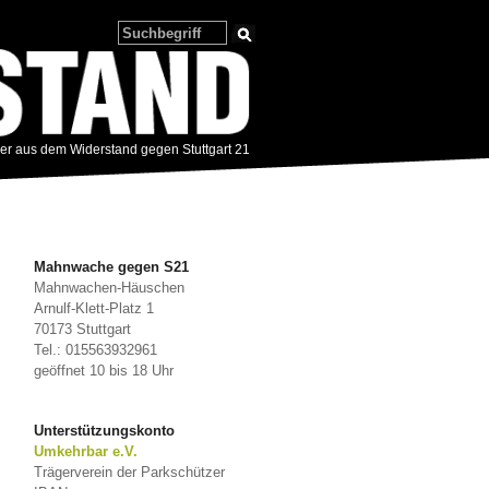
zer aus dem Widerstand gegen Stuttgart 21
Mahnwache gegen S21
Mahnwachen-Häuschen
Arnulf-Klett-Platz 1
70173 Stuttgart
Tel.: 015563932961
geöffnet 10 bis 18 Uhr
Unterstützungskonto
Umkehrbar e.V.
Trägerverein der Parkschützer