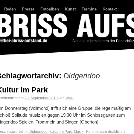
Reden
Presse
Fotoalben
Kunst
Termine
Kontakt
Aktuelle Informationen der Parkschüt
Schlagwortarchiv:
Didgeridoo
Kultur im Park
röffentlicht am
20. September 2010
von
Walli
m Donnerstag (Vollmond) trifft sich eine Gruppe, die regelmäßig am
chloß Solitude musiziert gegen 19:30 Uhr im Schlossgarten zum
idgeridoo Spielen, Trommeln und Singen (Oberton).
erschlagwortet mit
Didgeridoo
,
Kultur im Park
,
Musik
|
Kommentare deaktiviert