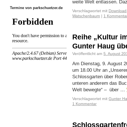
weite Welt entlassen. D
Termine von parkschuetzer.de
Verschlagwortet mit
Download
Watschenbaum
|
1 Kommenta
Reihe „Kultur i
Gunter Haug üb
Veröffentlicht am
5. August 20
Am Dienstag, 9. August 20
um 18.00 Uhr an „Unserem
Schlossgarten über Rober
unteren anderem das Buc
Welt bewegte“ – über …
Verschlagwortet mit
Gunter Ha
1 Kommentar
Schlossgartenfre