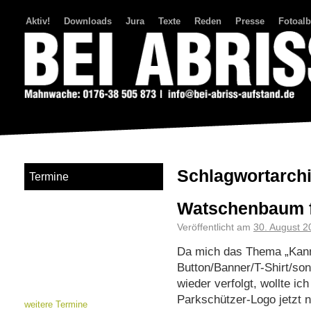
Aktiv!
Downloads
Jura
Texte
Reden
Presse
Fotoal
Bei Abriss Aufstand
Schlagwortarch
Termine
Watschenbaum f
Veröffentlicht am
30. August 2
Da mich das Thema „Kann
Button/Banner/T-Shirt/s
wieder verfolgt, wollte 
Parkschützer-Logo jetzt no
weitere Termine