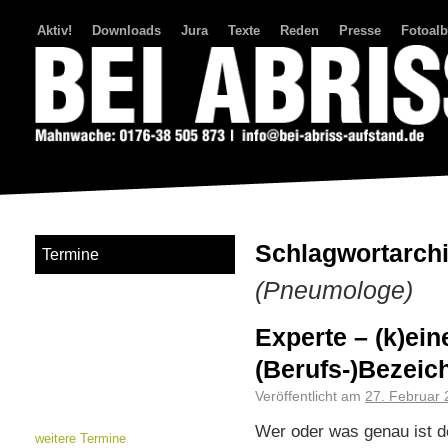
Aktiv!
Downloads
Jura
Texte
Reden
Presse
Fotoal
Bei Abriss Aufstand
Schlagwortarch
Termine
(Pneumologe)
Experte – (k)ein
(Berufs-)Bezei
Veröffentlicht am
27. Februar
Wer oder was genau ist de
weitere Termine