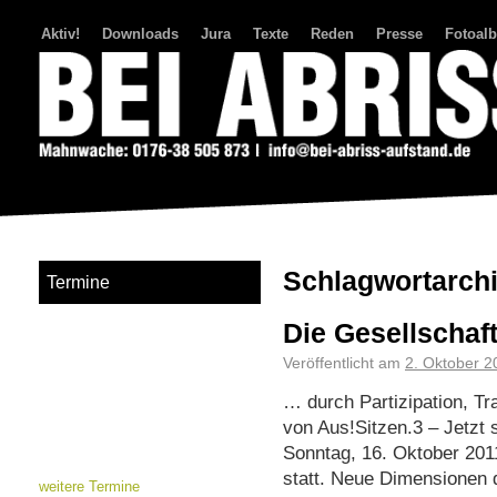
Aktiv!
Downloads
Jura
Texte
Reden
Presse
Fotoal
Bei Abriss Aufstand
Schlagwortarch
Termine
Die Gesellschaf
Veröffentlicht am
2. Oktober 2
… durch Partizipation, 
von Aus!Sitzen.3 – Jetzt 
Sonntag, 16. Oktober 201
statt. Neue Dimensionen 
weitere Termine