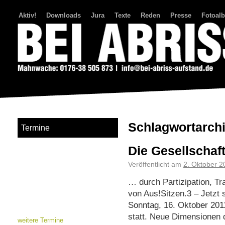
Aktiv!
Downloads
Jura
Texte
Reden
Presse
Fotoal
Bei Abriss Aufstand
Schlagwortarch
Termine
Die Gesellschaf
Veröffentlicht am
2. Oktober 2
… durch Partizipation, 
von Aus!Sitzen.3 – Jetzt 
Sonntag, 16. Oktober 201
statt. Neue Dimensionen 
weitere Termine