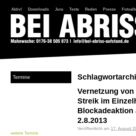
Aktiv!
Downloads
Jura
Texte
Reden
Presse
Fotoal
Bei Abriss Aufstand
Schlagwortarch
Termine
Vernetzung von
Streik im Einzel
Blockadeaktion 
2.8.2013
Veröffentlicht am
17. August 2
weitere Termine