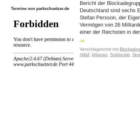
Bericht der Blockadegrup
Termine von parkschuetzer.de
Deutschland sind sechs E
Stefan Persson, der Eige
Vermögen von 26 Milliard
einer der Reichsten in de
→
Verschlagwortet mit
Blockade
H&M
,
Milaneo
,
Solidarität
,
Stre