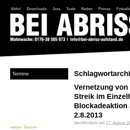
Aktiv!
Downloads
Jura
Texte
Reden
Presse
Fotoal
Bei Abriss Aufstand
Schlagwortarch
Termine
Vernetzung von
Streik im Einzel
Blockadeaktion 
2.8.2013
Veröffentlicht am
17. August 2
weitere Termine