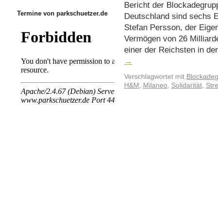
Bericht der Blockadegrup
Termine von parkschuetzer.de
Deutschland sind sechs E
Stefan Persson, der Eige
Vermögen von 26 Milliard
einer der Reichsten in de
→
Verschlagwortet mit
Blockade
H&M
,
Milaneo
,
Solidarität
,
Stre